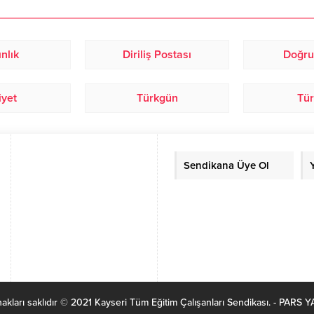
nlık
Diriliş Postası
Doğru
iyet
Türkgün
Tür
Sendikana Üye Ol
akları saklıdır © 2021 Kayseri Tüm Eğitim Çalışanları Sendikası. - PARS Y