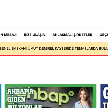
IN MESAJI
BİZE ULAŞIN
ANLAŞMALI ŞİRKETLER
GEÇ
nen Sendika Aidatının İade Başvuru Evrakları