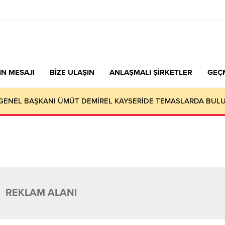
IN MESAJI
BİZE ULAŞIN
ANLAŞMALI ŞİRKETLER
GEÇ
GENEL BAŞKANI ÜMÜT DEMİREL KAYSERİDE TEMASLARDA BUL
REKLAM ALANI