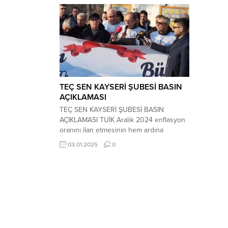
TEÇ SEN KAYSERİ ŞUBESİ BASIN
AÇIKLAMASI
TEÇ SEN KAYSERİ ŞUBESİ BASIN
AÇIKLAMASI TUİK Aralık 2024 enflasyon
oranını ilan etmesinin hem ardına
kamuoyuna açıklama yapma gereği
03.01.2025
0
duyan Kayseri TEÇ SEN Şubesi, Şube
Başkanı Ferhat YILMAZ tarafından
Cumhuriyet Meydanında kamuoyuna şu
şekilde seslendi: TÜİK tarafından Aralık
ayı enflasyonu açıklandı ve kamu
çalışanlarının 2025 yılı ilk altı aylık
dönemi...