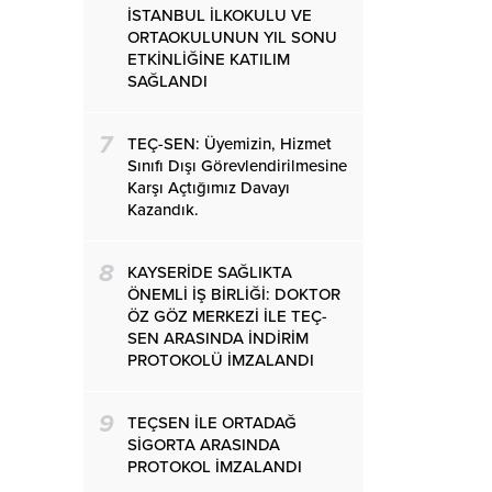
İSTANBUL İLKOKULU VE
ORTAOKULUNUN YIL SONU
ETKİNLİĞİNE KATILIM
SAĞLANDI
7
TEÇ-SEN: Üyemizin, Hizmet
Sınıfı Dışı Görevlendirilmesine
Karşı Açtığımız Davayı
Kazandık.
8
KAYSERİDE SAĞLIKTA
ÖNEMLİ İŞ BİRLİĞİ: DOKTOR
ÖZ GÖZ MERKEZİ İLE TEÇ-
SEN ARASINDA İNDİRİM
PROTOKOLÜ İMZALANDI
9
TEÇSEN İLE ORTADAĞ
SİGORTA ARASINDA
PROTOKOL İMZALANDI