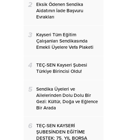
2
Eksik Ödenen Sendika
Aidatının İade Başvuru
Evrakları
3
Kayseri Tüm Eğitim
Çalışanları Sendikasında
Emekli Üyelere Vefa Plaketi
4
TEÇ-SEN Kayseri Şubesi
Türkiye Birincisi Oldu!
5
Sendika Üyeleri ve
Ailelerinden Dolu Dolu Bir
Gezi: Kültür, Doğa ve Eğlence
Bir Arada
6
TEÇ-SEN KAYSERİ
ŞUBESİNDEN EĞİTİME
DESTEK: 75. YIL BORSA