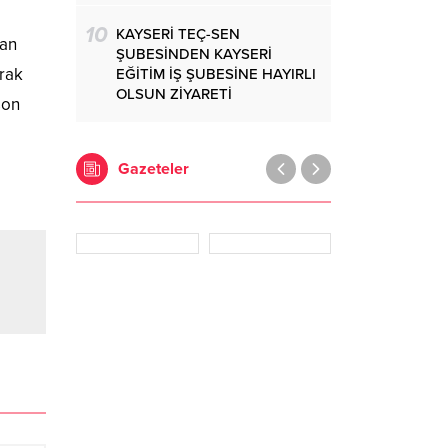
10
KAYSERİ TEÇ-SEN
pan
ŞUBESİNDEN KAYSERİ
vrak
EĞİTİM İŞ ŞUBESİNE HAYIRLI
OLSUN ZİYARETİ
son
Gazeteler