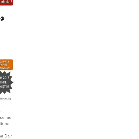
e
ğı
e Ak
mudan
 ve
sterge
Kamuda
anması
.
kselme
tirme
na Dair