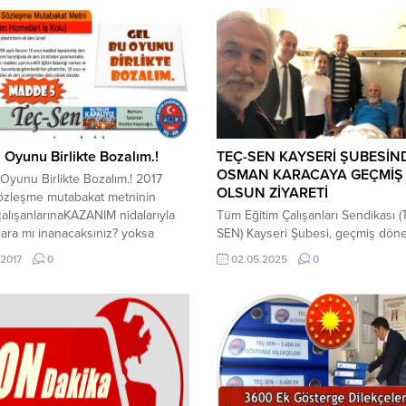
 Oyunu Birlikte Bozalım.!
TEÇ-SEN KAYSERİ ŞUBESİN
OSMAN KARACAYA GEÇMİŞ
Oyunu Birlikte Bozalım.! 2017
OLSUN ZİYARETİ
sözleşme mutabakat metninin
çalışanlarınaKAZANIM nidalarıyla
Tüm Eğitim Çalışanları Sendikası (
lara mı inanacaksınız? yoksa
SEN) Kayseri Şubesi, geçmiş dön
ıkları maddelere mi inanacaksınız?
Kayseri İl Milli Eğitim Müdür Yardım
.2017
0
02.05.2025
0
EĞİTİM ÇALIŞANINDIR. Gel Bu
görevinde bulunan Osman KARAC
irlikte Bozalım.! 2017TOPLU
tedavi gördüğü hastanede ziyaret
ME METNİ-Eğitim Hizmetleri İş
ederek geçmiş olsun dileklerini ilet
Madde 5 “Geçicigörevlendirilen
Ziyarette, TEÇ-SEN Kayseri Şube 
ilerin ek ders ücreti Madde 5- (1)
ve ziyaret heyeti, Osman KARACA
350 sayılı Kararın 10
sağlık durumu hakkında bilgi aldı 
desi...
moral desteğinde bulundu. Eğitim
camiasının sevilen...