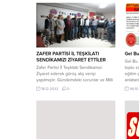
ZAFER PARTİSİ İL TEŞKİLATI
Gel Bu
SENDİKAMIZI ZİYARET ETTİLER
Gel Bu 
Zafer Partisi İl Teşkilatı Sendikamızı
toplu 
Ziyaret ederek görüş alış verişi
eğitim 
yapılmıştır. Gündemdeki sorunlar ve Milli
anlatan
Eğitim Çalışanlarının sorunları hakkında
imzalad
18.12.2022
0
06.10
bilgi verilmiştir.
KARAR 
Oyunu B
SÖZLEŞ
Kolu – 
yönetic
2006/11
uncumad