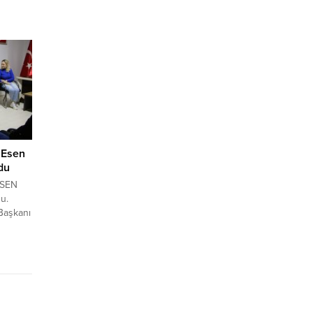
zere 17
Görevde
 Yer
kkında
il dışı
 Esen
du
ESEN
u.
Başkanı
t etti.