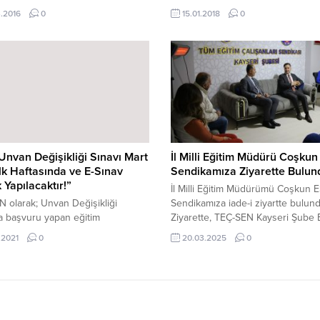
bir atama başvurusu alınması için
Yönetmelik Yayımlandı. Bilindiği ü
.2016
0
15.01.2018
0
esmi başvuru yaptık.!
Kasım 2017 tarihinde yaptığımız
duyuruda; Milli Eğitim Bakanlığı 
Yükselme ve Unvan Değişikliği ile
Değiştirme Suretiyle Atanması Ha
Yönetmelikte değişiklik yapılacağı, 
yer değişikliği süresinin 3...
nvan Değişikliği Sınavı Mart
İl Milli Eğitim Müdürü Coşkun
lk Haftasında ve E-Sınav
Sendikamıza Ziyarette Bulun
 Yapılacaktır!”
İl Milli Eğitim Müdürümü Coşkun 
 olarak; Unvan Değişikliği
Sendikamıza iade-i ziyartte bulund
a başvuru yapan eğitim
Ziyarette, TEÇ-SEN Kayseri Şube 
larını bilgilendirmek ve her zaman
Ferhat YILMAZ ve Yönetim Kurulu
.2021
0
20.03.2025
0
gibi emeği olmadığı halde başarıyı
Üyerleriyle bir araya gelerek sohbe
nmek isteyen sendikaları da göz
tutarak konuyla ilgili açıklama
ereği hasıl olmuştur. Bilindiği
on 12 yılda 1 defa yapılan MEB
eğişikliği Sınavı 06 Aralık