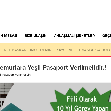
IN MESAJI
BİZE ULAŞIN
ANLAŞMALI ŞİRKETLER
GEÇ
nen Sendika Aidatının İade Başvuru Evrakları
murlara Yeşil Pasaport Verilmelidir.!
 Pasaport Verilmelidir.!