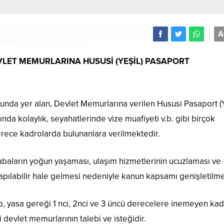
A
EVLET MEMURLARINA HUSUSİ (YEŞİL) PASAPORT
unda yer alan, Devlet Memurlarına verilen Hususi Pasaport (Y
rında kolaylık, seyahatlerinde vize muafiyeti v.b. gibi birçok
erece kadrolarda bulunanlara verilmektedir.
abaların yoğun yaşaması, ulaşım hizmetlerinin ucuzlaması ve
apılabilir hale gelmesi nedeniyle kanun kapsamı genişletilmel
p, yasa gereği 1 nci, 2nci ve 3 üncü derecelere inemeyen kad
 devlet memurlarının talebi ve isteğidir.