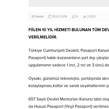
Genel
19.01.2018
0
2.825
FİİLEN 10 YIL HİZMETİ BULUNAN TÜM D
VERİLMELİDİR.
Türkiye Cumhuriyeti Devleti, Pasaport Kanun
Pasaport) hakkı kazananların yurt dışı çıkışla
uygulamanın sadece 1 inci, 2 nci ve 3 üncü d
Oysaki, günümüz teknolojisi, yurtdışında akr
kolaylaşması,kültür ve sanat seyahatlerinin y
657 Sayılı Devlet Memurları Kanunu tabii olu
da Hususi Pasaport (Yeşil Pasaport) verilmesi