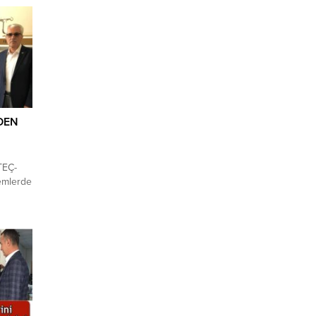
DEN
TEÇ-
emlerde
cılığı
A’yı
ti.
Başkanı
’nın
ve