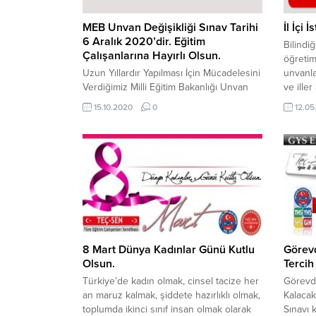
MEB Unvan Değişikliği Sınav Tarihi
İl İçi 
6 Aralık 2020’dir. Eğitim
Bilindi
Çalışanlarına Hayırlı Olsun.
öğretim 
Uzun Yıllardır Yapılması İçin Mücadelesini
unvanla
Verdiğimiz Milli Eğitim Bakanlığı Unvan
ve ille
Değişikliği Sınavı Tarihi Belli
iş ve iş
15.10.2020
0
12.05
Oldu.Geçtiğimiz Aylarda Genel
hükümle
Başkanımız Ümit DEMİREL
sözkonu
Gerçekleştirmiş Olduğu Facebook Canlı
başvuru
Yayınında Sınav Tarihinin Belli Olduğunun
arasınd
Müjdesini Vermişti. 17 Ekim 2020
-İlçeni
Tarihinde Yapılması Planlanan Sınav
Belirtilen Tarihte Yapılamadı.Ancak Genel
Başkanımız ve Genel Merkez
Yöneticilerimizin Milli Eğitim Bakanlığı...
8 Mart Dünya Kadınlar Günü Kutlu
Görev
Olsun.
Tercih
Türkiye’de kadın olmak, cinsel tacize her
Görevd
an maruz kalmak, şiddete hazırlıklı olmak,
Kalacak
toplumda ikinci sınıf insan olmak olarak
Sınavı 