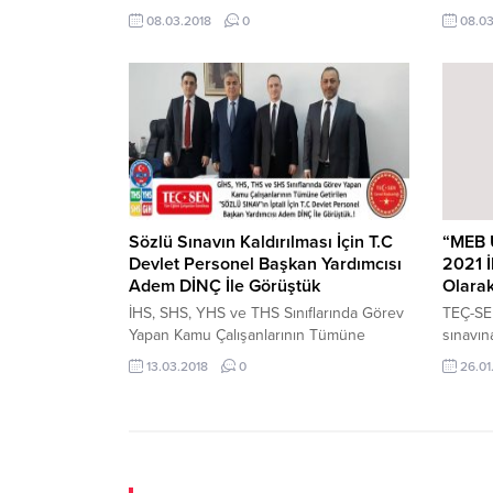
algılanmaktadır. Oysaki, kadın veya erkek
tekrar 
08.03.2018
0
08.03
olmadan insan olunmayacağını, medeni
MEB’e r
ve uygar toplumun asli unsurunun tüm
fertleri cinsiyetiyle, diniyle, diliyle, ırkıyla
ayırt etmeden insan olarak
değerlendirmek gerektiğini hepimiz
bilmekteyiz. Çalışma Hayatında
kadınlarımızın sayısı...
Sözlü Sınavın Kaldırılması İçin T.C
“MEB U
Devlet Personel Başkan Yardımcısı
2021 İ
Adem DİNÇ İle Görüştük
Olarak
İHS, SHS, YHS ve THS Sınıflarında Görev
TEÇ-SEN
Yapan Kamu Çalışanlarının Tümüne
sınavın
Getirilen Yazılı Sınv Sonrası SÖZLÜ
çalışan
13.03.2018
0
26.01
SINAV uygulamasının Kaldırılması İçin T.C
olduğu 
Devlet Personel Başkan Yardımcısı Adem
sahiple
DİNÇ ile Makamında Görüştük. Bilindiği
önünde 
üzere, 657 Devlet Memurları Kanunu
yapma g
kapsamında görev yapan tüm kamu
üzere s
çalışanlarına görevde yükselme ve unvan
Unvan D