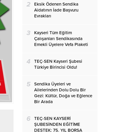
2
Eksik Ödenen Sendika
Aidatının İade Başvuru
Evrakları
3
Kayseri Tüm Eğitim
Çalışanları Sendikasında
Emekli Üyelere Vefa Plaketi
4
TEÇ-SEN Kayseri Şubesi
Türkiye Birincisi Oldu!
5
Sendika Üyeleri ve
Ailelerinden Dolu Dolu Bir
Gezi: Kültür, Doğa ve Eğlence
Bir Arada
6
TEÇ-SEN KAYSERİ
ŞUBESİNDEN EĞİTİME
DESTEK: 75. YIL BORSA