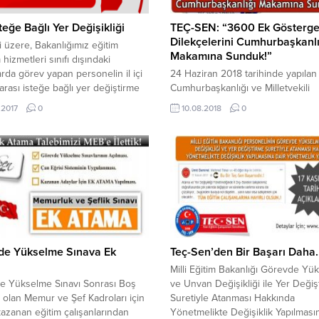
İsteğe Bağlı Yer Değişikliği
TEÇ-SEN: “3600 Ek Gösterg
Dilekçelerini Cumhurbaşkanlı
ği üzere, Bakanlığımız eğitim
Makamına Sunduk!”
hizmetleri sınıfı dışındaki
rda görev yapan personelin il içi
24 Haziran 2018 tarihinde yapılan
r arası isteğe bağlı yer değiştirme
Cumhurbaşkanlığı ve Milletvekili
lemleri, ilgi Yönetmelik
seçimlerinden önce Sayın
.2017
0
10.08.2018
0
rine göre yürütülmekte olup,
Cumhurbaşkanımız Recep Tayyip
su personelin il içi yer değişikliği
ERDOĞAN tarafından açıklanan v
ları 12 – 22 Mayıs 2017 tarihleri
Parti Seçim Beyannamesinde, Ka
a alınacaktır. Bu kapsamda;
Öğretmen, Hemşire, Din Görevlisi
zde Ambar...
Polis olarak görev yapan kamu
çalışanlarının tümüne 3600 ek gö
verileceği açıklanmıştı. Ancak; 
adaletin ve çalışma barışının sağl
için TEÇ-SEN...
de Yükselme Sınava Ek
Teç-Sen’den Bir Başarı Daha.
Milli Eğitim Bakanlığı Görevde Yü
e Yükselme Sınavı Sonrası Boş
ve Unvan Değişikliği ile Yer Değiş
 olan Memur ve Şef Kadroları için
Suretiyle Atanması Hakkında
kazanan eğitim çalışanlarından
Yönetmelikte Değişiklik Yapılması