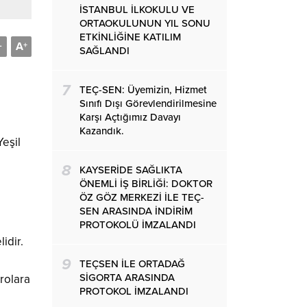
İSTANBUL İLKOKULU VE
ORTAOKULUNUN YIL SONU
ETKİNLİĞİNE KATILIM
A
-
+
SAĞLANDI
7
TEÇ-SEN: Üyemizin, Hizmet
Sınıfı Dışı Görevlendirilmesine
Karşı Açtığımız Davayı
Kazandık.
eşil
8
KAYSERİDE SAĞLIKTA
ÖNEMLİ İŞ BİRLİĞİ: DOKTOR
ÖZ GÖZ MERKEZİ İLE TEÇ-
SEN ARASINDA İNDİRİM
PROTOKOLÜ İMZALANDI
idir.
9
TEÇSEN İLE ORTADAĞ
SİGORTA ARASINDA
rolara
PROTOKOL İMZALANDI