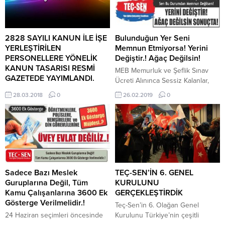
2828 SAYILI KANUN İLE İŞE
Bulunduğun Yer Seni
YERLEŞTİRİLEN
Memnun Etmiyorsa! Yerini
PERSONELLERE YÖNELİK
Değiştir.! Ağaç Değilsin!
KANUN TASARISI RESMİ
MEB Memurluk ve Şeflik Sınav
GAZETEDE YAYIMLANDI.
Ücreti Alınınca Sessiz Kalanlar,
KANUN TASARISI RESMİ
Okul Müdür/Müdür Yardımcılığı
28.03.2018
0
26.02.2019
0
GAZETEDE YAYIMLANARAK
Sınavından Ücret Alınmasına
YÜRÜRLÜĞE GİRMİŞTİR. ŞİMDİ
Karşılar!!! Teç-Sen – Tüm Eğitim
UYGULAMANIN YAPILMASI İLE
Çalışanları Sendikası olarak Milli
İLGİLİ TÜM KURUMLAR KENDİ
Eğitim Bakanlığında görev yapan
AÇIK OLAN KADROLARINI İLAN
eğitim çalışanlarından “Memurluk”,
EDEREK KANUN MADDESİNDEKİ
“Şeflik” ve “Unvan Değişikliği”
BELİRTİLEN ŞARTLARA GÖRE
sınavlarında ücret alınmaması,
SINAVSIZ ATAMALAR
Bakanlığın öz evlatlarından ücret
Sadece Bazı Meslek
TEÇ-SEN’İN 6. GENEL
GERÇEKLEŞTİRİLECEKTİR.
almasının yanlış olduğunu ve milli
Guruplarına Değil, Tüm
KURULUNU
MADDE 24- 24/5/1983 tarihli ve
eğitim bakanlığının eğitim...
Kamu Çalışanlarına 3600 Ek
GERÇEKLEŞTİRDİK
2828 sayılı Sosyal Hizmetler
Gösterge Verilmelidir.!
Teç-Sen’in 6. Olağan Genel
Kanununun ek 1 inci maddesinin
24 Haziran seçimleri öncesinde
Kurulunu Türkiye’nin çeşitli
birinci fıkrasının (b) ve (ç) bentleri