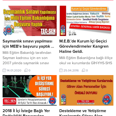
Saymanlık sınavı yapılması
M.E.B.’de Kurum İçi Geçici
için MEB’e başvuru yaptık …
Görevlendirmeler Kangren
Haline Geldi.
Milli Eğitim Bakanlığı tarafından
Sayman kadrosu için en son
Milli Eğitim Bakanlığına bağlı il/ilçe
2007 yılında saymanlık sınavı
okul ve kurumlarda GİH-YHS-SHS
açılmış ve 12 yıldır boş saymanlık
ve THS sınıflarında görev yapan
14.01.2020
0
25.04.2016
0
kadrolarına sınavsız bir şekilde
eğitim çalışanlarının “Kurum içi
atama yapılmaktadır. Destek
Geçici Görevlendirme” işlemleri
Hizmetleri Genel Müdürlüğünün
5442 sayılı İl İdaresi Kanunu
27/12/2019 tarih ve 26006736
kapsamında Valiliklerce
sayılı yazısı ile DÖSE
yapılmaktadır. Ancak,söz konusu
işletmelerinin açma kapama
“Kurum İçi Geçici Görevlendirme”
işlemleri bildirilmiş ve
iş ve işlemlerinin yürütülmesi
açılan/kapanan ve saymanlık
sırasında eşitlik ve adalet
2018 İl İçi İsteğe Bağlı Yer
Destekleme ve Yetiştirme
kadrosu boş olan saymanlıklar...
ilkelerinin çiğnendiği, Kariyer ve
Değişikliği Başvuruları
Kurslarında Görev Alan