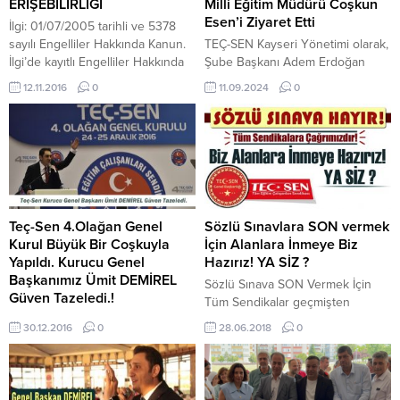
ERİŞEBİLİRLİĞİ
Milli Eğitim Müdürü Coşkun
Esen’i Ziyaret Etti
İlgi: 01/07/2005 tarihli ve 5378
sayılı Engelliler Hakkında Kanun.
TEÇ-SEN Kayseri Yönetimi olarak,
İlgi’de kayıtlı Engelliler Hakkında
Şube Başkanı Adem Erdoğan
Kanunun “Geçici Madde 2- Kamu
öncülüğünde Kamu Birliği Kayseri
12.11.2016
0
11.09.2024
0
kurum ve kuruluşlarına ait mevcut
Başkanı Ferhat Yılmaz ve
resmî yapılar, mevcut tüm yol,
yöneticiler Suna Günaydın,
kaldırım, yaya geçidi, açık ve yeşil
Muammer Yılmaz, Mustafa
alanlar, spor alanları ve benzeri
Özdemir, İrfan Durmuş ile birlikte,
sosyal ve kültürel alt yapı alanları
yeni göreve başlayan Kayseri İl
ile gerçek ve tüzel...
Milli Eğitim Müdürü Coşkun Esen’i
ziyaret ettik. Ziyaret sırasında
Kayseri’deki eğitim çalışmaları,
Teç-Sen 4.Olağan Genel
Sözlü Sınavlara SON vermek
karşılaşılan sorunlar ve çözüm
Kurul Büyük Bir Coşkuyla
İçin Alanlara İnmeye Biz
önerileri üzerinde...
Yapıldı. Kurucu Genel
Hazırız! YA SİZ ?
Başkanımız Ümit DEMİREL
Sözlü Sınava SON Vermek İçin
Güven Tazeledi.!
Tüm Sendikalar geçmişten
Teç-Sen 4.Olağan GenelKurulu
gelenhasmane tutumlarını bir
30.12.2016
0
28.06.2018
0
Büyük Bir Coşkuyla Tamamlandı.
kenara bırakarak biraraya gelip
Kurucu Genel Başkanımız Ümit
güçlü bir eylemyapmalıdır.! “BİZ”
DEMİRELGüven Tazeledi. Teç-Sen
sözü önemli ve değer verdiğim
4.Olağan GenelKurulu 24-25
bir sözdür. Bendiyenlere ifrit