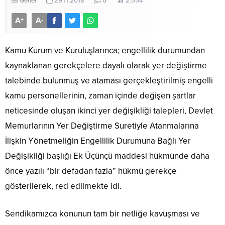
Genel
29.11.2018
0
2.554
A
A
+
-
Kamu Kurum ve Kuruluşlarınca; engellilik durumundan
kaynaklanan gerekçelere dayalı olarak yer değiştirme
talebinde bulunmuş ve ataması gerçekleştirilmiş engelli
kamu personellerinin, zaman içinde değişen şartlar
neticesinde oluşan ikinci yer değişikliği talepleri, Devlet
Memurlarının Yer Değiştirme Suretiyle Atanmalarına
İlişkin Yönetmeliğin Engellilik Durumuna Bağlı Yer
Değişikliği başlığı Ek Üçünçü maddesi hükmünde daha
önce yazılı “bir defadan fazla” hükmü gerekçe
gösterilerek, red edilmekte idi.
Sendikamızca konunun tam bir netliğe kavuşması ve