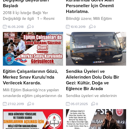
Liyakat ilkelerinin
Başladı
Personeller İçin Önemli
önemsizleştirildiği,...
Hatırlatma.
2018 İl İçi İsteğe Bağlı Yer
Değişikliği ile ilgili 1 – Resmi
Bilindiği üzere; Milli Eğitim
Yazıya ulaşmak için tıklayınız 2 –
Bakanlığına bağlı resmi ve özel
16.05.2018
0
10.10.2019
0
Başvuru Formu için tıklayınız 3 –
örgün eğitim kurumlarında
Tercih Edilebilecek Kurumlar
öğrenim gören istekli öğrenciler
Listesi için tıklayınız
ile ortaöğretimden mezun olan
öğrencilere yönelik destekleme
ve yetiştirme kursları açılmaktadır.
Milli Eğitim Bakanlığı Örgün ve
Yaygın Eğitimi Destekleme ve
Yetiştirme Kursları Yönergesi
Eğitim Çalışanlarının Gözü,
Sendika Üyeleri ve
kapsamında, normal çalışma
Merkez Sınav Kurulu’nda
Ailelerinden Dolu Dolu Bir
saatleri dışında kurs
Verilecek Kararda.
Gezi: Kültür, Doğa ve
merkezlerinde kurs süresince
Eğlence Bir Arada
Milli Eğitim Bakanlığı’nca yapılan
fiilen çalışan...
sınavlarda eğitim çalışanlarının da
Sendika üyeleri ve ailelerinin
salon başkanı/gözcüsü olması
katılımıyla düzenlenen gezi
27.02.2019
0
05.07.2025
0
yönünde yürüttüğümüz çalışmalar
programı, anlamlı duraklar ve
kapsamında geçtiğimiz Ocak ayı
neşeli anlarla dolu unutulmaz bir
içersinde Ölçme Değerlendirme
gün yaşattı. Birlik ve beraberlik
ve Sınav Hizmetleri Genel
duygularının pekiştiği bu