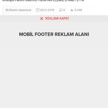
Anasayfa
»
Resim Galerimiz
»
BÜNYAN İLÇEMİZİ ZİYARET ETTİK
Resim Galerimiz
06.11.2019
0
3.048
REKLAMI KAPAT
A
A
+
-
BÜNYAN İLÇESİNDE GÖREVLİ EĞİTİM ÇALIŞANLARINI
MOBİL FOOTER REKLAM ALANI
ZİYARETTE BULUNDUK