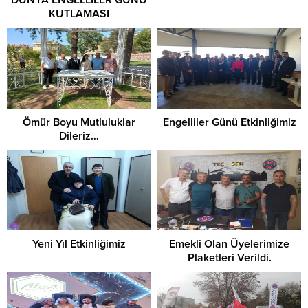
DÜNYA ENGELLİLER GÜNÜ
KUTLAMASI
Ömür Boyu Mutluluklar
Engelliler Günü Etkinliğimiz
Dileriz…
Yeni Yıl Etkinliğimiz
Emekli Olan Üyelerimize
Plaketleri Verildi.