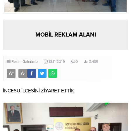
MOBİL REKLAM ALANI
Resim Galerimiz
13.11.2019
0
3.439
A
A
+
-
İNCESU İLÇESİNİ ZİYARET ETTİK