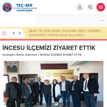
23:50
Eksik Ödenen Sendika Aidatının İade
Başvuru Evrakları
İNCESU İLÇEMİZİ ZİYARET ETTİK
Anasayfa
»
Resim Galerimiz
»
İNCESU İLÇEMİZİ ZİYARET ETTİK