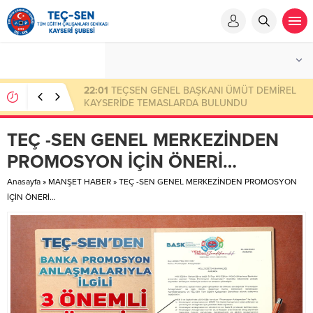
23:50
Eksik Ödenen Sendika Aidatının İade
Başvuru Evrakları
TEÇ -SEN GENEL MERKEZİNDEN
PROMOSYON İÇİN ÖNERİ…
Anasayfa
»
MANŞET HABER
»
TEÇ -SEN GENEL MERKEZİNDEN PROMOSYON
İÇİN ÖNERİ…