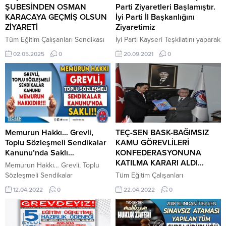
ŞUBESİNDEN OSMAN
Parti Ziyaretleri Başlamıştır.
KARACAYA GEÇMİŞ OLSUN
İyi Parti İl Başkanlığını
ZİYARETİ
Ziyaretimiz
Tüm Eğitim Çalışanları Sendikası
İyi Parti Kayseri Teşkilatını yaparak
(TEÇ-SEN) Kayseri Şubesi, geçmiş
eğitim çalışanlarının sorunları ve
02.05.2025
0
20.09.2021
0
dönemlerde Kayseri İl Milli Eğitim
Sendikalaşmada çıkarılan engeller
Müdür Yardımcılığı görevinde
ile ilgili görüş alış verişi yapılmıştır.
bulunan Osman KARACA’yı tedavi
gördüğü hastanede ziyaret
ederek geçmiş olsun dileklerini
iletti. Ziyarette, TEÇ-SEN Kayseri
Şube Başkanı ve ziyaret heyeti,
Osman KARACA’nın sağlık
Memurun Hakkı… Grevli,
TEÇ-SEN BASK-BAĞIMSIZ
durumu hakkında bilgi aldı ve
Toplu Sözleşmeli Sendikalar
KAMU GÖREVLİLERİ
moral desteğinde bulundu. Eğitim
Kanunu’nda Saklı…
KONFEDERASYONUNA
camiasının sevilen...
KATILMA KARARI ALDI…
Memurun Hakkı… Grevli, Toplu
Sözleşmeli Sendikalar
Tüm Eğitim Çalışanları
Kanunu’nda Saklı… Bilindiği
Sendikası Konfederasyon Olan
12.04.2022
0
22.04.2022
0
üzere; 2001 yılında 4688 sayılı
Bağımsız Kamu Görevlileri
kanun ile başlayan toplu görüşme
Konfederasyonu (BASK)’ na
serüveni 10 yıl boyunca devam
katılma kararı aldı. Tüm Eğitim
etmiş,2010 yılında yapılan
Çalışanları Sendikası Genel