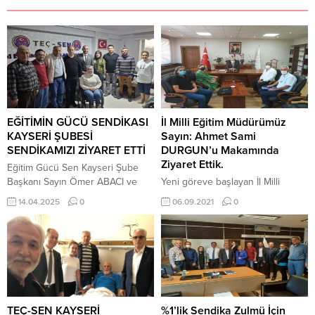
EĞİTİMİN GÜCÜ SENDİKASI
İl Milli Eğitim Müdürümüz
KAYSERİ ŞUBESİ
Sayın: Ahmet Sami
SENDİKAMIZI ZİYARET ETTİ
DURGUN’u Makamında
Ziyaret Ettik.
Eğitim Gücü Sen Kayseri Şube
Başkanı Sayın Ömer ABACI ve
Yeni göreve başlayan İl Milli
yönetim kurulu üyeleri sendika
Eğitim Müdürümüz Sayın Ahmet
14.04.2025
0
06.09.2021
0
büromuzu ziyaret etmişlerdir.
Sami DURGUN’u makamında
Eğitim ve eğitim çalışanları
ziyaret ettik. Müdürümüze Yeni
minvalinde sohbet edilmiştir.
görevinde başarılar dileriz.
Kendilerine nazik ziyaretleri ve
hoş sohbetleri için teşekkür
ediyoruz.
TEÇ-SEN KAYSERİ
%1’lik Sendika Zulmü İçin