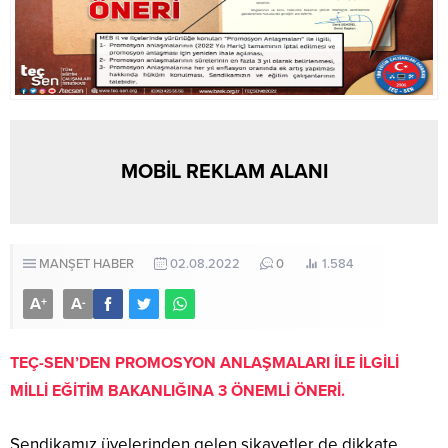
MOBİL REKLAM ALANI
MANŞET HABER
02.08.2022
0
1.584
A
A
+
-
TEÇ-SEN’DEN PROMOSYON ANLAŞMALARI İLE İLGİLİ
MİLLİ EĞİTİM BAKANLIĞINA 3 ÖNEMLİ ÖNERİ.
Sendikamız üyelerinden gelen şikayetler de dikkate