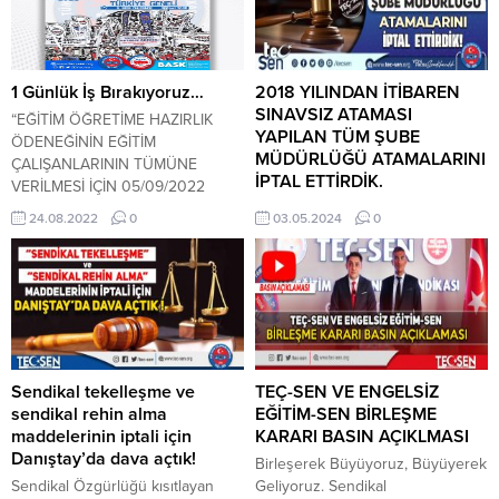
Anayasa değişikliği ve 2012
Başkanı Ümit DEMİREL toplantıda
yılında yapılan kanun değişikliği
yaptığı konuşmada; sendikal
ile de toplu görüşmeler “isim
anlayış olarak BASK
değiştirmiş” toplu sözleşme adını
konfederasyonu ile aynı amaçlar
1 Günlük İş Bırakıyoruz…
2018 YILINDAN İTİBAREN
almıştır. Ancak; kamu görevlileri
için mücadele ettiklerini belirterek
SINAVSIZ ATAMASI
“EĞİTİM ÖĞRETİME HAZIRLIK
için yıllar...
“Bağımsız Kamu Görevlileri
YAPILAN TÜM ŞUBE
ÖDENEĞİNİN EĞİTİM
Sendikaları Konfederasyonunun,
MÜDÜRLÜĞÜ ATAMALARINI
ÇALIŞANLARININ TÜMÜNE
yirmi yıllık tecrübesi ile TEÇ-
İPTAL ETTİRDİK.
VERİLMESİ İÇİN 05/09/2022
SEN’in 16 yıllık tecrübesini
SAAT:12:30 ‘de GREVDEYİZ.
Kurulduğumuz günden bu yana
24.08.2022
0
03.05.2024
0
birleştirmek...
76. maddeden yapılan atamaların,
haksız ve hukuksuz olduğunu,
kul hakkının yenildiğini, daha da
ötesi kamuya ve idaresine olan
güveni azalttığını ifade ediyoruz.
Bu atamaların peşini gerek
yargıya taşıyarak gerek alanlarda
meydanlarda dile getirerek
Sendikal tekelleşme ve
TEÇ-SEN VE ENGELSİZ
bırakmıyoruz. Ancak; biz bu
sendikal rehin alma
EĞİTİM-SEN BİRLEŞME
keyfiyetle her alanda mücadele
maddelerinin iptali için
KARARI BASIN AÇIKLMASI
ederken, Milli Eğitim Bakanlığı
Danıştay’da dava açtık!
Birleşerek Büyüyoruz, Büyüyerek
ise...
Sendikal Özgürlüğü kısıtlayan
Geliyoruz. Sendikal