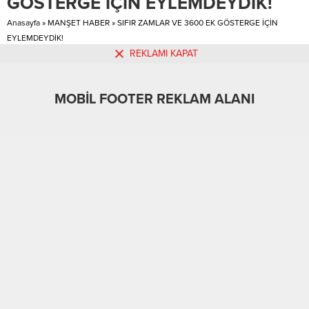
GÖSTERGE İÇİN EYLEMDEYDİK!
oturmaya razı geldi/getirildi.
“Memur-Sen ve Ortağı Kamu-Sen”
Anasayfa
»
MANŞET HABER
»
SIFIR ZAMLAR VE 3600 EK GÖSTERGE İÇİN
kamu çalışanlarının tabandan...
EYLEMDEYDİK!
REKLAMI KAPAT
MOBİL FOOTER REKLAM ALANI
MOBİL REKLAM ALANI