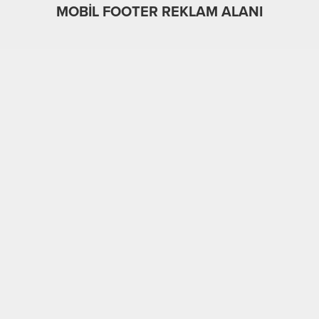
MOBİL FOOTER REKLAM ALANI
MOBİL REKLAM ALANI
Genel
MANŞET HABER
24.02.2025
0
857
A
A
+
-
EYSEN Kayseri Şubesi Yönetim Kurulu, Sendikamızı