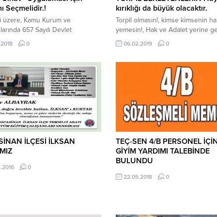
nı Seçmelidir.!
kırıklığı da büyük olacaktır.
ği üzere, Kamu Kurum ve
Torpil olmasın!, kimse kimsenin ha
larında 657 Sayılı Devlet
yemesin!, Hak ve Adalet yerine gel
uğu Kapsamında görev yapan
liyakat gelsin diyorsun!…diyorsun
.2018
0
06.02.2019
0
lışanlarının Kariyer ve Liyakat
Söyleminle yaptığın arasında tutar
gereği görevlerinde yükselmeleri
var biliyorsun… Torpil yapılacak d
imlerine uygun kadrolarda
sendika değiştiriyorsun veya torpi
mı için “Görevde Yükselme ve
yapacağına kesin inandığın, şüphe
eğişikliği Sınavları” yapılmaktadır.
etmediğin BİR sendikanın içinde 
e Yükselme ve Unvan Değişikliği
tercih ediyorsun! “Tamam haklısın
rına katılma hakkına sahip
başkanım!Ama şu sözlü sınav geçs
ın, Bakanlıklarca belirlenen
diyorsun! Savaşmadan, tavır...
erde yapılan “Görevde...
İNAN İLÇESİ İLKSAN
TEÇ-SEN 4/B PERSONEL İÇİ
MIZ
GİYİM YARDIMI TALEBİNDE
BULUNDU
.2016
0
22.05.2018
0