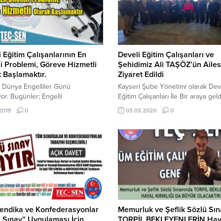
i Eğitim Çalışanlarının En
Develi Eğitim Çalışanları ve
 Problemi, Göreve Hizmetli
Şehidimiz Ali TAŞÖZ’ün Ailes
 Başlamaktır.
Ziyaret Edildi
k Dünya Engelliler Günü
Kayseri Şube Yönetimi olarak Dev
yor. Bugünler; Engelli
Eğitim Çalışanları İle Bir araya geld
şlarımızın ve eğitim çalışanlarının
eğitim çalışanlarının sorunları ve i
.2019
0
03.03.2020
0
rının gündeme getirilmesi,
hakkında görüş alış verişi yapılmışt
n ve vatandaşlarımızın bu konuda
Ayrıca İdlibde Şehit olan P.Uzm.On
ığının artırılması bakımından,
TAŞÖZ’ün ailesine taziye ziyareti
nem taşımaktadır. Son yıllarda
bulunulmuştur. Ailesine ve Tüm 
 vatandaşlarımız içerisinden
Sabır Diliyoruz.
 sınavlarla kamuda engelli
l istihdamı hız kazanmıştır. Bu
ngelli vatandaşlarımız açısından
icidir. Ancak; Engelli
larımıza, pozitif ayrımcılık...
endika ve Konfederasyonlar
Memurluk ve Şeflik Sözlü Sı
 Sınav” Uygulaması İçin
TORPİL BEKLEYENLERİN Hay