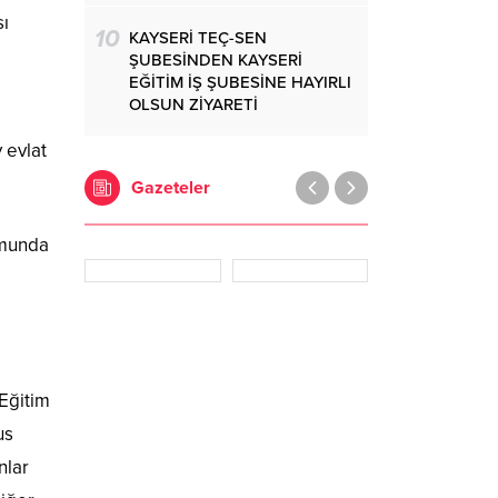
sı
10
KAYSERİ TEÇ-SEN
ŞUBESİNDEN KAYSERİ
EĞİTİM İŞ ŞUBESİNE HAYIRLI
OLSUN ZİYARETİ
 evlat
Gazeteler
umunda
 Eğitim
us
nlar