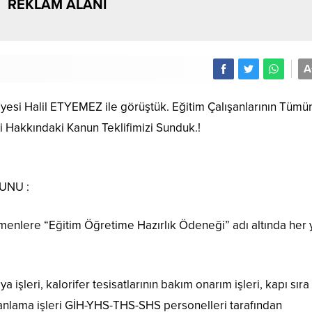
REKLAM ALANI
A
Üyesi Halil ETYEMEZ ile görüştük. Eğitim Çalışanlarının Tümü
Hakkındaki Kanun Teklifimizi Sunduk.!
UNU :
menlere “Eğitim Öğretime Hazırlık Ödeneği” adı altında her y
 işleri, kalorifer tesisatlarının bakım onarım işleri, kapı sıra
planlama işleri GİH-YHS-THS-SHS personelleri tarafından