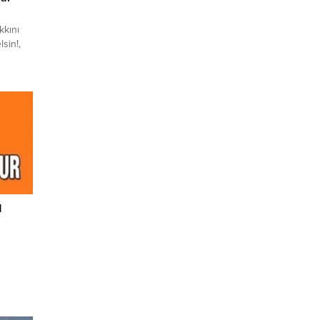
kkını
sin!,
 da…
sızlık
eyip
l
 bile
olmayı
in!”
N