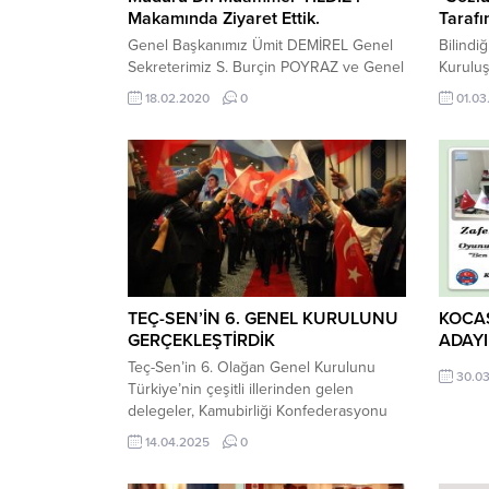
Makamında Ziyaret Ettik.
Tarafı
Genel Başkanımız Ümit DEMİREL Genel
Bilindi
Sekreterimiz S. Burçin POYRAZ ve Genel
Kuruluş
Başkan Yardımcımız Ali GÜLER’den
Memurl
18.02.2020
0
01.03
oluşan heyet ile Özel Öğretim Kurumları
Kamu ça
Genel Müdürü Dr. Muammer YILDIZ’ı
İlkesi 
Makamında Ziyaret Ettik. Görüşmede özel
ve eğit
öğretimk urumları genel müdürlüğü
istihda
uhdesinde bulunan görevler kapsamında
Unvan D
eğitim çalışanlarının yaşadığı sorunlar ve
Görevd
talepleri masaya yatırıldı. Görüşmede;
Sınavla
1)MTSK uygulama...
adaylar
takviml
TEÇ-SEN’İN 6. GENEL KURULUNU
KOCAS
GERÇEKLEŞTİRDİK
ADAYI
Teç-Sen’in 6. Olağan Genel Kurulunu
30.03
Türkiye’nin çeşitli illerinden gelen
delegeler, Kamubirliği Konfederasyonu
genel başkan ve yönetim kurulu, paydaş
14.04.2025
0
sendikalarımızın genel başkan ve
yönetim kurulunun teşrifleriyle coşkulu