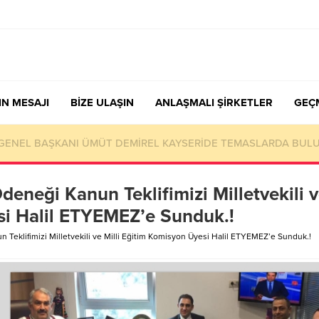
IN MESAJI
BİZE ULAŞIN
ANLAŞMALI ŞİRKETLER
GEÇ
nen Sendika Aidatının İade Başvuru Evrakları
deneği Kanun Teklifimizi Milletvekili 
si Halil ETYEMEZ’e Sunduk.!
 Teklifimizi Milletvekili ve Milli Eğitim Komisyon Üyesi Halil ETYEMEZ’e Sunduk.!