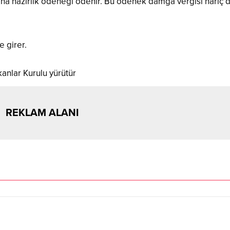
ına hazırlık ödeneği ödenir. Bu ödenek damga vergisi hariç 
 girer.
anlar Kurulu yürütür
REKLAM ALANI