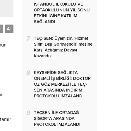
İSTANBUL İLKOKULU VE
ORTAOKULUNUN YIL SONU
ETKİNLİĞİNE KATILIM
SAĞLANDI
A
-
+
7
TEÇ-SEN: Üyemizin, Hizmet
Sınıfı Dışı Görevlendirilmesine
nün
Karşı Açtığımız Davayı
Kazandık.
8
KAYSERİDE SAĞLIKTA
ÖNEMLİ İŞ BİRLİĞİ: DOKTOR
ÖZ GÖZ MERKEZİ İLE TEÇ-
SEN ARASINDA İNDİRİM
ıl
PROTOKOLÜ İMZALANDI
9
TEÇSEN İLE ORTADAĞ
SİGORTA ARASINDA
 tamir
PROTOKOL İMZALANDI