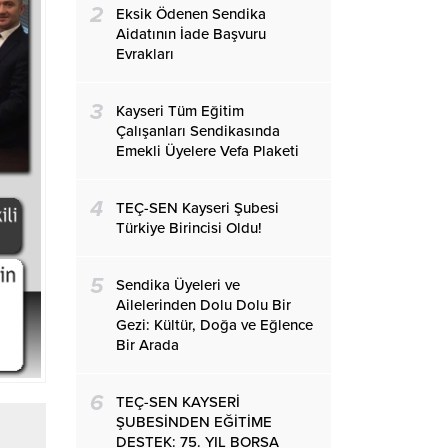
2
Eksik Ödenen Sendika
Aidatının İade Başvuru
Evrakları
3
Kayseri Tüm Eğitim
Çalışanları Sendikasında
Emekli Üyelere Vefa Plaketi
4
TEÇ-SEN Kayseri Şubesi
Türkiye Birincisi Oldu!
5
Sendika Üyeleri ve
Ailelerinden Dolu Dolu Bir
Gezi: Kültür, Doğa ve Eğlence
Bir Arada
6
TEÇ-SEN KAYSERİ
ŞUBESİNDEN EĞİTİME
DESTEK: 75. YIL BORSA