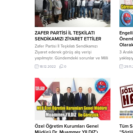
ZAFER PARTİSİ İL TEŞKİLATI
Engell
SENDİKAMIZI ZİYARET ETTİLER
Önemli
Olarak
Zafer Partisi İl Teşkilatı Sendikamızı
Ziyaret ederek görüş alış verişi
3 Aralı
yapılmıştır. Gündemdeki sorunlar ve Milli
yaklaşı
Eğitim Çalışanlarının sorunları hakkında
vatanda
18.12.2022
0
29.11
bilgi verilmiştir.
sorunla
kamunu
duyarlıl
büyük ö
engelli
merkezi
persone
durum e
sevindir
vatandaş
Özel Öğretim Kurumları Genel
Tüm S
Müdürü Dr. Muammer YILDIZ’ı
“Sözlü