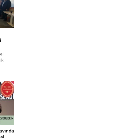
i
eli
ik,
stekleri
ır.
b. Ali
nde
Ülkemize
navında
al