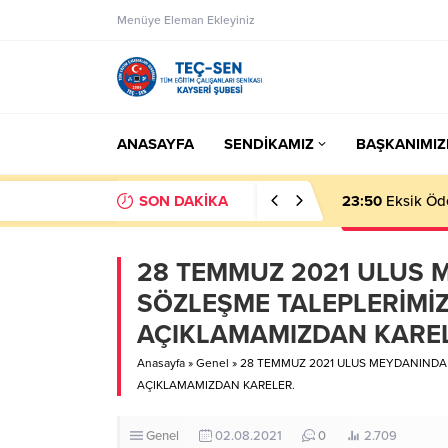
Menüye Eleman Ekleyiniz
ANASAYFA
SENDİKAMIZ
BAŞKANIMIZ
SON DAKİKA
23:50
Eksik Öde
28 TEMMUZ 2021 ULUS 
SÖZLEŞME TALEPLERİMİZİ
AÇIKLAMAMIZDAN KAREL
Anasayfa
»
Genel
»
28 TEMMUZ 2021 ULUS MEYDANINDA G
AÇIKLAMAMIZDAN KARELER.
Genel
02.08.2021
0
2.709