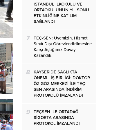
İSTANBUL İLKOKULU VE
ORTAOKULUNUN YIL SONU
ETKİNLİĞİNE KATILIM
SAĞLANDI
7
TEÇ-SEN: Üyemizin, Hizmet
Sınıfı Dışı Görevlendirilmesine
Karşı Açtığımız Davayı
Kazandık.
8
KAYSERİDE SAĞLIKTA
ÖNEMLİ İŞ BİRLİĞİ: DOKTOR
ÖZ GÖZ MERKEZİ İLE TEÇ-
SEN ARASINDA İNDİRİM
PROTOKOLÜ İMZALANDI
9
TEÇSEN İLE ORTADAĞ
SİGORTA ARASINDA
PROTOKOL İMZALANDI