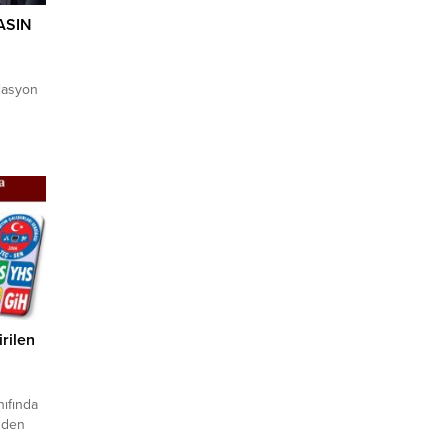
ASIN
lasyon
i
Şube
na şu
Aralık
rilen
nıfında
nden
rilen