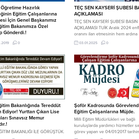
 Öğretime Hazırlık
TEÇ SEN KAYSERİ ŞUBESİ B
inin Eğitim Çalışanlarına
AÇIKLAMASI
esi İçin Genel Başkanımız
TEÇ SEN KAYSERİ ŞUBESİ BASIN
Eğitim Bakanımıza Özel
AÇIKLAMASI TUİK Aralık 2024 enf
p Gönderdi.!
oranını ilan etmesinin hem ardına
Ziya SELÇUK Milli Eğitim Bakanı
kamuoyuna açıklama yapma gereğ
.2019
0
03.01.2025
0
Bakanım; Bizler Milli Eğitim
duyan Kayseri TEÇ SEN Şubesi, 
ğında Genel İdari Hizmetler,
Başkanı Ferhat YILMAZ tarafından
ı Hizmetler, Teknik
Cumhuriyet Meydanında kamuoyu
er,Sağlık Hizmetler Sınıfında ve
şekilde seslendi: TÜİK tarafından 
drosunda görev yapan eğitim
ayı enflasyonu açıklandı ve kamu
arı olarak sizin gibi kıymetli bir
çalışanlarının 2025 yılı ilk altı aylık
in Milli Eğitim Bakanımız
dönemi...
ndan duyduğumuz memnuniyeti,
 ve umudumuzu anlatmaya
er yetmez. Samimiyetiniz,
Eğitim Bakanlığında Tereddüt
Şoför Kadrosunda Görevlendi
iniz ve...
Ediyor! Yurttan Çıkan Lise
Eğitim Çalışanlarına Müjde.
ları Sınavsız Memur
Milli Eğitim Müdürlükleri ve bağlı
ır.!
kuruluşlarda yardımcı hizmetler sı
EĞİTİM BAKANLIĞI İLE GÖRÜŞTÜK.
görev yapan ve 04/01/2017 tarihi
ÜT DEVAM EDİYOR! Bilindiği
önce şoför kadrosunda görevlendi