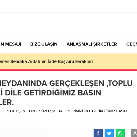
IN MESAJI
BİZE ULAŞIN
ANLAŞMALI ŞİRKETLER
GEÇ
nen Sendika Aidatının İade Başvuru Evrakları
MEYDANINDA GERÇEKLEŞEN ,TOPLU
 DİLE GETİRDİĞİMİZ BASIN
ER.
ERÇEKLEŞEN ,TOPLU SÖZLEŞME TALEPLERİMİZİ DİLE GETİRDİĞİMİZ BASIN
A