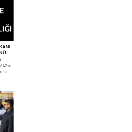
ti.
Başkanı
’nın
ve
KANI
ÜNÜ
i
MAZ’ın
efat
ve