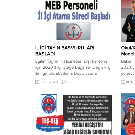
ŞENSOY’u Makamında Ziyaret Ettik.
İNSAN 
Görüşmede; öncelikle Covid 19
YÖNET
Pandemisi nedeniyle ertelenen Unvan
MEMUR
Değişikliği Sınavının sendikamızın
SORUML
teklifiyle, E-Sınav şeklinde yapılmasını
KONULA
kabul edip bu yönde uygulama
YÖNET
başlattıkları için...
YETİŞT
ÖĞRET
İL İÇİ TAYİN BAŞVURULARI
Okul/
MERKEZ
BAŞLADI
Modeli
YÖNERG
Eğitim Öğretim Hizmetleri Dışı Personeli
Bakanl
için 2020 İl İçi İsteğe Bağlı Yer Değişikliği
2023 E
ile ilgili olarak Atama Duyurusuna
yönetic
ulaşmak için tıklayınız. Tercih Edilebilecek
olarak 
12.05.2020
0
08.02
Kurumlar Listesine ulaşmak için tıklayınız.
şeklind
Başvuru Formuna ulaşmak için tıklayınız.
iyileşti
atamada,
uygulam
ölçütler
okul yö
yeni d
deklare 