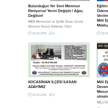
Bulunduğun Yer Seni Memnun
Eğitim
Etmiyorsa! Yerini Değiştir.! Ağaç
Ödeneğ
Değilsin!
Verilm
Milli 
MEB Memurluk ve Şeflik Sınav Ücreti
Mektu
Alınınca Sessiz Kalanlar, Okul
Müdür/Müdür Yardımcılığı Sınavından
Sayın, 
26.02.2019
0
29.03
Ücret Alınmasına Karşılar!!! Teç-Sen –
Sayın 
Tüm Eğitim Çalışanları Sendikası olarak
Bakanlı
Milli Eğitim Bakanlığında görev yapan
Yardımc
eğitim çalışanlarından “Memurluk”,
Hizmetl
“Şeflik” ve “Unvan Değişikliği”
4/B ka
sınavlarında ücret alınmaması, Bakanlığın
çalışanl
öz evlatlarından ücret almasının yanlış
hazinen
olduğunu ve milli eğitim bakanlığının
olması
eğitim...
huzuru
kelimel
KOCASİNAN İLÇESİ İLKSAN
Milli 
hayaller
ADAYIMIZ
Devam 
Mezun
30.03.2016
0
olmalıd
MİLLİ 
TEREDD