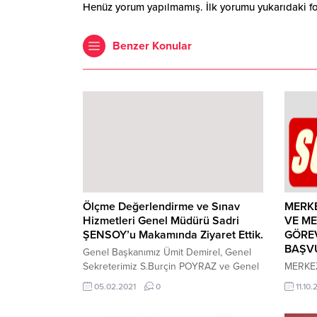
Henüz yorum yapılmamış. İlk yorumu yukarıdaki form
Benzer Konular
Ölçme Değerlendirme ve Sınav
MERKE
Hizmetleri Genel Müdürü Sadri
VE ME
ŞENSOY’u Makamında Ziyaret Ettik.
GÖRE
BAŞV
Genel Başkanımız Ümit Demirel, Genel
Sekreterimiz S.Burçin POYRAZ ve Genel
MERKEZ
Başkan Yardımcımız Ali GÜLER’den
MEMUR
05.02.2021
0
11.10.
oluşan heyet ile Ölçme Değerlendirme
YÜKSE
ve Sınav Hizmetleri Genel Müdürü Sadri
İÇİN T