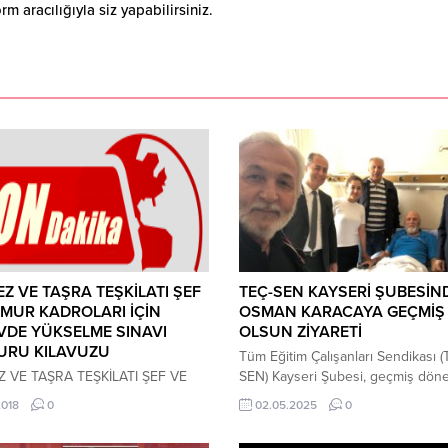
 aracılığıyla siz yapabilirsiniz.
Z VE TAŞRA TEŞKİLATI ŞEF
TEÇ-SEN KAYSERİ ŞUBESİN
MUR KADROLARI İÇİN
OSMAN KARACAYA GEÇMİŞ
VDE YÜKSELME SINAVI
OLSUN ZİYARETİ
URU KILAVUZU
Tüm Eğitim Çalışanları Sendikası (
 VE TAŞRA TEŞKİLATI ŞEF VE
SEN) Kayseri Şubesi, geçmiş dön
 KADROLARI İÇİN GÖREVDE
Kayseri İl Milli Eğitim Müdür Yardım
2018
0
02.05.2025
0
LME SINAVI BAŞVURU KILAVUZU
görevinde bulunan Osman KARAC
IKLAYINIZ NOT: YÖNETİMDE
tedavi gördüğü hastanede ziyaret