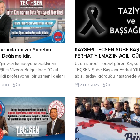
İLİŞKİLERİ, YÖNETİMDE LİDERLİK,
ederek geçmiş olsun dileklerini ilet
İMDE ETİK KONULARINDAN
Ziyarette, TEÇ-SEN Kayseri Şube 
LUK SINAVINA GİRECEKLER
ve ziyaret heyeti, Osman KARACA
U DEĞİLDİR. YENİ GİREN
sağlık durumu hakkında bilgi aldı 
R: DİSİPLİN AMİRLERİ
moral desteğinde bulundu. Eğitim
MELİĞİ, ADAY MEMURLARIN
camiasının sevilen...
İRİLMESİ YÖNETMELİĞİ,
MEN ATAMA YÖNETMELİĞİ,
Kurumlarımızın Yönetim
KAYSERİ TEÇSEN ŞUBE BAŞ
 TEŞKİLATI İMZA YETKİLERİ
 Değişmelidir.
FERHAT YILMAZ’IN ACILI G
ESİ VE...
ığımızca kamuoyuna açıklanan
Uzun süredir tedavi gören Kayser
ğitim Vizyon Belgesinde “Okul
TEÇSEN Şube Başkanı Ferhat YIL
iliği profesyonel bir uzmanlık alanı
abisi, tedavi gördüğü hastanede v
düzenlenip bir kariyer basamağı
etmiştir. Ferhat YILMAZ’ın abisine
.2019
0
29.03.2025
0
e yapılandırılacak, özlük hakları
Allahtan rahmet yakınlarına sabır 
rilecektir. Okul yöneticiliğine
metanet diliyoruz.
 yeterliliklere dayalı yazılı sınav
ası ve belirlenecek diğer nesnel
 kullanılacaktır.” denilmek suretiyle
netimi ve yöneticiliği konusunda
üzenlemeler yapılacağı kamuoyuna
edilmiştir....