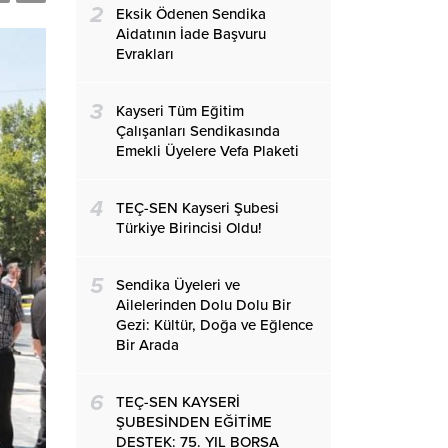
2
Eksik Ödenen Sendika
Aidatının İade Başvuru
Evrakları
3
Kayseri Tüm Eğitim
Çalışanları Sendikasında
Emekli Üyelere Vefa Plaketi
4
TEÇ-SEN Kayseri Şubesi
Türkiye Birincisi Oldu!
5
Sendika Üyeleri ve
Ailelerinden Dolu Dolu Bir
Gezi: Kültür, Doğa ve Eğlence
Bir Arada
6
TEÇ-SEN KAYSERİ
ŞUBESİNDEN EĞİTİME
DESTEK: 75. YIL BORSA