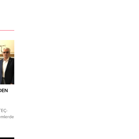
DEN
TEÇ-
emlerde
cılığı
A’yı