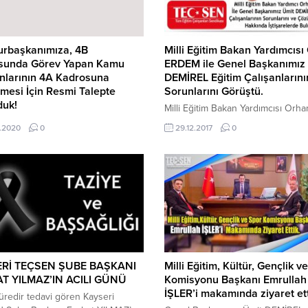
rbaşkanımıza, 4B
Milli Eğitim Bakan Yardımcısı
sunda Görev Yapan Kamu
ERDEM ile Genel Başkanımız
nlarının 4A Kadrosuna
DEMİREL Eğitim Çalışanlarını
lmesi İçin Resmi Talepte
Sorunlarını Görüştü.
duk!
Milli Eğitim Bakan Yardımcısı Orha
 CUMHURBAŞKANLIĞINA
ERDEM ile Genel Başkanımız Ümi
.2020
0
29.12.2017
0
rumlarında işçi olmayan ve
DEMİREL Eğitim Çalışanlarının Soru
eli olarak daha önce 4/C
ve Çözüm Önerileri Hakkında
unda çalışan ve 4/B kadrosuna
İstişarelerde Bulundu. Sendikam
amu görevlilerinin evveliyatına
Genel Başkanı Ümit DEMİREL, Ge
runları Sayın
Sekreteri S. Burçin POYRAZ, Gen
başkanımızın öncülüğünde
Başkan Baş Danışmanı Niyazi DA
 kavuşmuştur. 4/B kadrosunda
oluşan heyetle, Milli Eğitim Bakan
apan kamu çalışanlarının 4/A
Yardımcısı Sayın Orhan ERDEM’i
unda görev yapan kamu
makamında ziyaret ettik. Ziyarette..
larıyla ücret makası da neredeyse
Rİ TEÇSEN ŞUBE BAŞKANI
Milli Eğitim, Kültür, Gençlik v
 olup eşit işe eşit...
T YILMAZ’IN ACILI GÜNÜ
Komisyonu Başkanı Emrullah
İŞLER’i makamında ziyaret ett
redir tedavi gören Kayseri