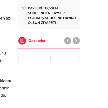
10
KAYSERİ TEÇ-SEN
ŞUBESİNDEN KAYSERİ
EĞİTİM İŞ ŞUBESİNE HAYIRLI
 en az
OLSUN ZİYARETİ
Gazeteler
unu
sı
klarını
arının
dir.