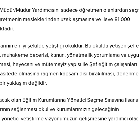
0 Müdür/Müdür Yardımcısını sadece öğretmen olanlardan se
öğretmenin mesleklerinden uzaklaşmasına ve ilave 81.000
tadır.
nlarının en iyi şekilde yetiştiği okuldur. Bu okulda yetişen şef 
iyeti, muhakeme becerisi, kanun, yönetmelik yorumlama ve uyg
mesi, heyecanı ve mütemayiz yapısı ile Şef eğitim çalışanları
pasitede olmasına rağmen kapsam dışı bırakılması, denenme
ir yaklaşım değildir.
lacak olan Eğitim Kurumlarına Yönetici Seçme Sınavına lisans
arının sağlanması okul ve kurumlarımızın geleceğinin
tı, yönetici yetiştirme vizyonumuzun gelişmesine yardımcı ola