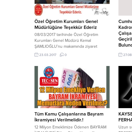
Özel Öğretim Kurumları Genel
Cumhu
Müdürlüğüne Teşekkür Ederiz
Kadro
Çalışa
08/03/2017 tarihinde Özel Öğretim
Geçiri
Kurumları Genel Müdürü Kemal
Bulun
ŞAMLIOĞLU’nu makamında ziyaret
ederek, MTSK ile ilgili Yönetmelik ve
T.C.
23.03.2017
0
27.08
Yönergede değişiklik yapılması
Kamu ku
yönündeki taleplerimizi kendisine
sözleşm
iletmiştik. Sayın Genel Müdür ilettiğimiz
kadros
taleplerimizin hemen hemen hepsine
geçen k
olumlu baktığını ifade etmiş, ve bu
göre so
konuda gerekli değişiklik ve
Cumhur
düzenlemeleri de yapacağını ifade
çözüme
etmişti. Özel Öğretim Kurumları Genel
görev y
Müdürlüğü’nce...
kadros
çalışan
Tüm Kamu Çalışanlarına Bayram
KAYSE
kapanmış
İkramiyesi Verilmelidir.!
FERHA
12 Milyon Emeklimize Ödenen BAYRAM
Uzun sü