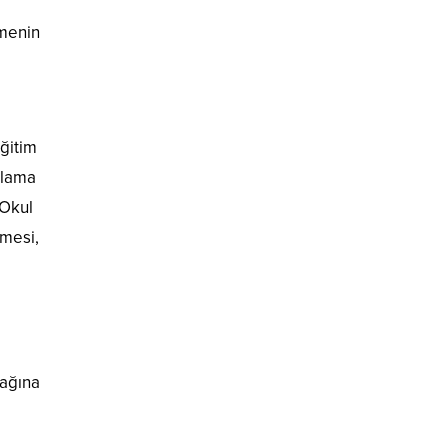
çmenin
eğitim
ulama
 Okul
mesi,
cağına