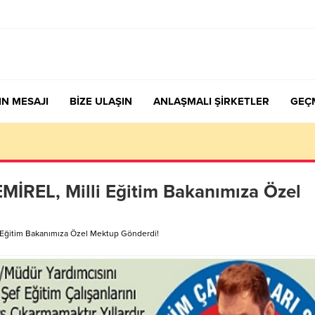
IN MESAJI
BİZE ULAŞIN
ANLAŞMALI ŞİRKETLER
GEÇ
nen Sendika Aidatının İade Başvuru Evrakları
MİREL, Milli Eğitim Bakanımıza Özel
 Eğitim Bakanımıza Özel Mektup Gönderdi!