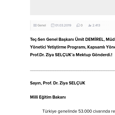
Genel
01.03.2019
0
2.413
Teç-Sen Genel Başkanı Ümit DEMİREL, Müdür/
Yönetici Yetiştirme Programı, Kapsamlı Yön
Prof.Dr. Ziya SELÇUK’a Mektup Gönderdi.!
____________________________________
Sayın, Prof. Dr. Ziya SELÇUK
Milli Eğitim Bakanı
Türkiye genelinde 53.000 civarında resmi