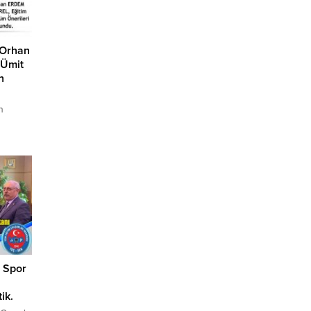
 Orhan
 Ümit
n
n
t
nlarını
ız
nel
el
ĞCI’dan
.
e Spor
ik.