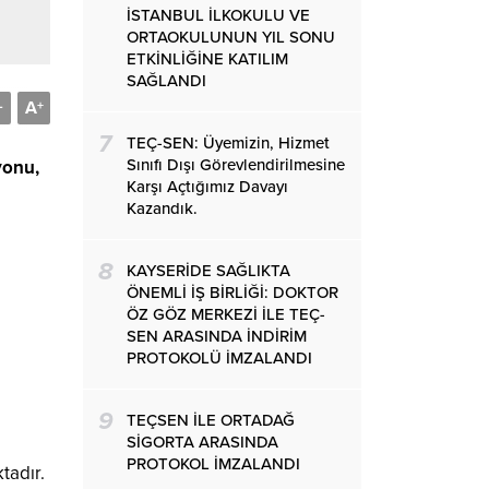
İSTANBUL İLKOKULU VE
ORTAOKULUNUN YIL SONU
ETKİNLİĞİNE KATILIM
SAĞLANDI
A
-
+
7
TEÇ-SEN: Üyemizin, Hizmet
Sınıfı Dışı Görevlendirilmesine
yonu,
Karşı Açtığımız Davayı
Kazandık.
8
KAYSERİDE SAĞLIKTA
ÖNEMLİ İŞ BİRLİĞİ: DOKTOR
ÖZ GÖZ MERKEZİ İLE TEÇ-
SEN ARASINDA İNDİRİM
PROTOKOLÜ İMZALANDI
9
TEÇSEN İLE ORTADAĞ
SİGORTA ARASINDA
PROTOKOL İMZALANDI
adır.