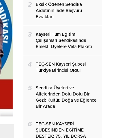
2
Eksik Ödenen Sendika
Aidatının İade Başvuru
Evrakları
3
Kayseri Tüm Eğitim
Çalışanları Sendikasında
Emekli Üyelere Vefa Plaketi
4
TEÇ-SEN Kayseri Şubesi
Türkiye Birincisi Oldu!
5
Sendika Üyeleri ve
Ailelerinden Dolu Dolu Bir
Gezi: Kültür, Doğa ve Eğlence
Bir Arada
6
TEÇ-SEN KAYSERİ
ŞUBESİNDEN EĞİTİME
DESTEK: 75. YIL BORSA