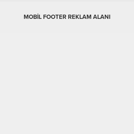
MOBİL FOOTER REKLAM ALANI
MOBİL REKLAM ALANI
Genel
20.04.2017
0
3.040