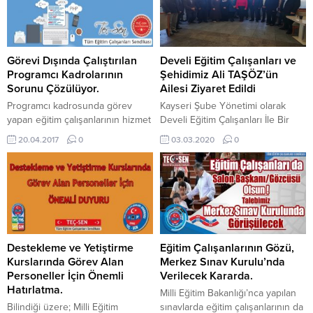
Görevi Dışında Çalıştırılan
Develi Eğitim Çalışanları ve
Programcı Kadrolarının
Şehidimiz Ali TAŞÖZ’ün
Sorunu Çözülüyor.
Ailesi Ziyaret Edildi
Programcı kadrosunda görev
Kayseri Şube Yönetimi olarak
yapan eğitim çalışanlarının hizmet
Develi Eğitim Çalışanları İle Bir
sınıfları dışında zorunlu
araya geldik, eğitim çalışanlarının
20.04.2017
0
03.03.2020
0
çalıştırılması ile ilgili haberimizi
sorunları ve istekleri hakkında
daha önce
görüş alış verişi yapılmıştır. Ayrıca
yayımlamıştık. http://tec-
İdlibde Şehit olan P.Uzm.Onb. Ali
sen.org/haberdetay.aspx?hid=716
TAŞÖZ’ün ailesine taziye
Konu ile ilgili olarak Milli Eğitim
ziyaretinde bulunulmuştur.
Bakanlığından gelen cevap ile,
Ailesine ve Tüm Ülkemize Sabır
(yazı haberin altındadır.) Programcı
Diliyoruz.
kadrolarının; İnsan Kaynakları
Destekleme ve Yetiştirme
Eğitim Çalışanlarının Gözü,
Genel Müdürlüğü Çalışma
Kurslarında Görev Alan
Merkez Sınav Kurulu’nda
Yönergesi kapsamında
Personeller İçin Önemli
Verilecek Kararda.
unvanlarıyla ilgili işlerde
Hatırlatma.
Milli Eğitim Bakanlığı’nca yapılan
çalıştırabileceği belirtilmiş olup,
Bilindiği üzere; Milli Eğitim
sınavlarda eğitim çalışanlarının da