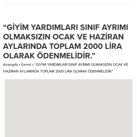
KAÇAKOĞLU, Milli Eğitim Bakan
bakım altındaki çocukların
Yardımcısı Orhan ERDEM’i
istihdamının iyileştirilmesi
makamında ziyaret etti. Yapılan
amacıyla; Bu çocuklar hakkında
görüşmede; Eğitim Çalışanlarının
verilen, korunma/bakım tedbiri
“GİYİM YARDIMLARI SINIF AYRIMI
Genel Sorunları ve Çözüm
kararının veya 2828 sayılı
Önerileri hakkında sendikamızca
Kanunda belirtilen himaye
OLMAKSIZIN OCAK VE HAZİRAN
aşağıda konu başlıkları verilen
onayının sona erdiği tarihten
AYLARINDA TOPLAM 2000 LİRA
“TEÇ-SEN 2017 MEB RAPORU”
itibaren istihdam hakkından
sunumu yapılmıştır....
yararlanmak üzere başvurma
OLARAK ÖDENMELİDİR.”
zorunluluğuna ilişkin iki yıl
olarak...
Anasayfa
»
Genel
»
“GİYİM YARDIMLARI SINIF AYRIMI OLMAKSIZIN OCAK VE
HAZİRAN AYLARINDA TOPLAM 2000 LİRA OLARAK ÖDENMELİDİR.”