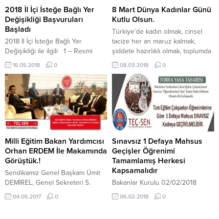
Komisyonu Üyesi ve CHP
ERDOĞAN tarafından 3600 ek
2018 İl İçi İsteğe Bağlı Yer
8 Mart Dünya Kadınlar Günü
Milletvekili Serkan TOPAL ile bir
göstergenin kamuda görev yapan
Değişikliği Başvuruları
Kutlu Olsun.
dizi temaslar gerçekleştirilmiştir
“Öğretmenlere”,“Polislere” ,...
Başladı
Türkiye’de kadın olmak, cinsel
Görüşmelerimizde Eğitim...
2018 İl İçi İsteğe Bağlı Yer
tacize her an maruz kalmak,
Değişikliği ile ilgili 1 – Resmi
şiddete hazırlıklı olmak, toplumda
Yazıya ulaşmak için tıklayınız 2 –
ikinci sınıf insan olmak olarak
16.05.2018
0
08.03.2018
0
Başvuru Formu için tıklayınız 3 –
algılanmaktadır. Oysaki, kadın
Tercih Edilebilecek Kurumlar
veya erkek olmadan insan
Listesi için tıklayınız
olunmayacağını, medeni ve uygar
toplumun asli unsurunun tüm
fertleri cinsiyetiyle, diniyle, diliyle,
ırkıyla ayırt etmeden insan olarak
değerlendirmek gerektiğini
hepimiz bilmekteyiz. Çalışma
Milli Eğitim Bakan Yardımcısı
Sınavsız 1 Defaya Mahsus
Hayatında kadınlarımızın sayısı...
Orhan ERDEM İle Makamında
Geçişler Öğrenimi
Görüştük.!
Tamamlamış Herkesi
Kapsamalıdır
Sendikamız Genel Başkanı Ümit
DEMİREL, Genel Sekreteri S.
Bakanlar Kurulu 02/02/2018
Burçin POYRAZ, Genel Başkan
tarihinde 75 Maddelik torba
04.05.2017
0
06.02.2018
0
Yardımcısı Ali GÜLER, Genel
kanun tasarısını meclise sundu.
Başkan Yardımcısı Erol
Söz konusu tasarıda; Koruma ve