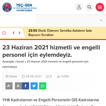
23:50
Eksik Ödenen Sendika Aidatının İade
Başvuru Evrakları
23 Haziran 2021 hizmetli ve engelli
personel için eylemdeyiz.
Anasayfa
»
Genel
»
23 Haziran 2021 hizmetli ve engelli personel için
eylemdeyiz.
Genel
28.06.2021
0
3.096
A
A
+
-
YHK Kadrolarının ve Engelli Personelin GİS Kadrolarına