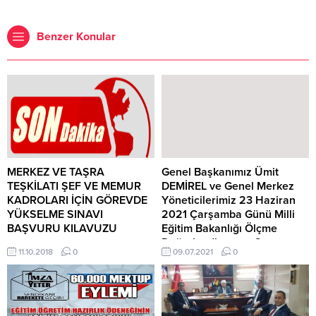
Benzer Konular
MERKEZ VE TAŞRA
Genel Başkanımız Ümit
TEŞKİLATI ŞEF VE MEMUR
DEMİREL ve Genel Merkez
KADROLARI İÇİN GÖREVDE
Yöneticilerimiz 23 Haziran
YÜKSELME SINAVI
2021 Çarşamba Günü Milli
BAŞVURU KILAVUZU
Eğitim Bakanlığı Ölçme
Değerlendirme ve Sınav
MERKEZ VE TAŞRA TEŞKİLATI
11.10.2018
0
09.07.2021
0
Hizmetleri Genel Müdürü
ŞEF VE MEMUR KADROLARI İÇİN
Dr.Sadri ŞENSOY’a Ziyarette
GÖREVDE YÜKSELME SINAVI
Bulunacaklardır.
BAŞVURU KILAVUZU İÇİN
TIKLAYINIZ NOT: YÖNETİMDE
Yapılacak Görüşmede; *MEB