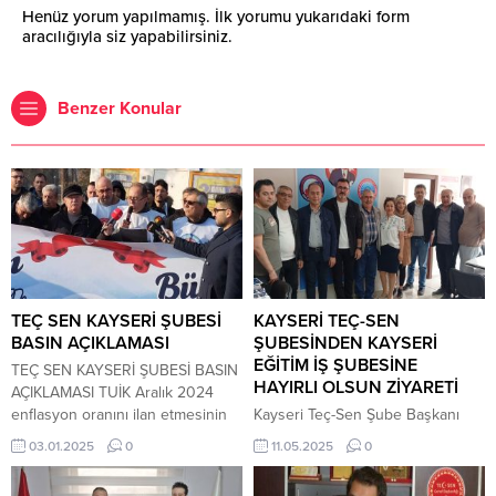
Henüz yorum yapılmamış. İlk yorumu yukarıdaki form
aracılığıyla siz yapabilirsiniz.
Benzer Konular
TEÇ SEN KAYSERİ ŞUBESİ
KAYSERİ TEÇ-SEN
BASIN AÇIKLAMASI
ŞUBESİNDEN KAYSERİ
EĞİTİM İŞ ŞUBESİNE
TEÇ SEN KAYSERİ ŞUBESİ BASIN
HAYIRLI OLSUN ZİYARETİ
AÇIKLAMASI TUİK Aralık 2024
enflasyon oranını ilan etmesinin
Kayseri Teç-Sen Şube Başkanı
hem ardına kamuoyuna açıklama
Ferhat Yılmaz ve yönetim kurulu
03.01.2025
0
11.05.2025
0
yapma gereği duyan Kayseri TEÇ
üyeleri, yakın zamanda
SEN Şubesi, Şube Başkanı Ferhat
gerçekleştirilen genel kurul