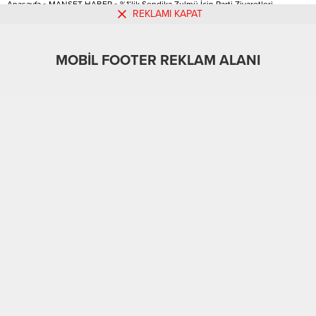
Anasayfa
»
MANŞET HABER
»
%1’lik Sendika Zulmü İçin Parti Ziyaretleri
BULUNMAKTAYIZ. BİLİNDİĞİ
REKLAMI KAPAT
Başlamıştır. İyi Parti İl Başkanlığını Ziyaretimiz
ÜZERE, ÇALIŞMA VE SOSYAL
GÜVENLİK BAKANI VEDAT BİLGİN
MANŞET HABER
20.09.2021
0
2.564
TARAFINDAN...
MOBİL FOOTER REKLAM ALANI
A
A
+
-
İyi Parti Kayseri Teşkilatını yaparak eğitim çalışanlarının
sorunları ve Sendikalaşmada çıkarılan engeller ile ilgili
görüş alış verişi yapılmıştır.