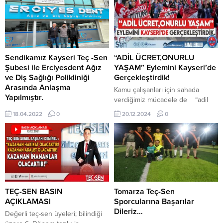
Sendikamız Kayseri Teç -Sen
“ADİL ÜCRET,ONURLU
Şubesi ile Erciyesdent Ağız
YAŞAM” Eylemini Kayseri’de
ve Diş Sağlığı Polikliniği
Gerçekleştirdik!
Arasında Anlaşma
Kamu çalışanları için sahada
Yapılmıştır.
verdiğimiz mücadele de “adil
ücret, onurlu yaşam” temalı yurt
18.04.2022
0
20.12.2024
0
eylemlerimizin ilk durağı olan
Kayseri’de geniş katılım ve
coşkuyla gerçekleştirdik. 18 Aralık
2024 günü Kayseri İl Milli Eğitim
Müdürlüğü önünden kamu
çalışanlarının mali ve özlük hakları
için ses yükselttik. Genel
Başkanımız Ümit DEMİREL’İN
TEÇ-SEN BASIN
Tomarza Teç-Sen
yaptığı basın açıklamasıyla
AÇIKLAMASI
Sporcularına Başarılar
başlayan...
Dileriz…
Değerli teç-sen üyeleri; bilindiği