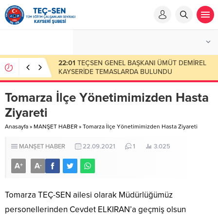
23:50
Eksik Ödenen Sendika Aidatının İade
Başvuru Evrakları
Tomarza İlçe Yönetimimizden Hasta
Ziyareti
Anasayfa
»
MANŞET HABER
»
Tomarza İlçe Yönetimimizden Hasta Ziyareti
MANŞET HABER
22.09.2021
1
3.025
A
A
+
-
Tomarza TEÇ-SEN ailesi olarak Müdürlüğümüz
personellerinden Cevdet ELKIRAN’a geçmiş olsun