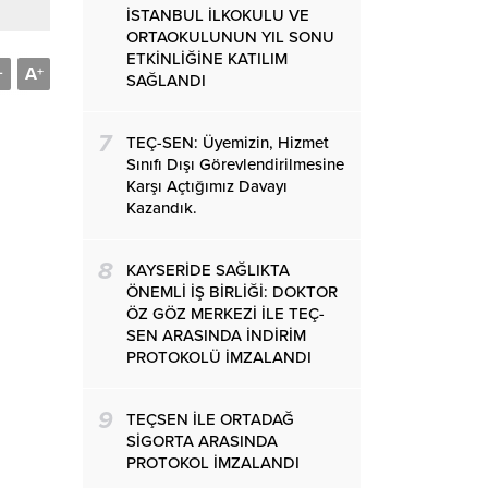
İSTANBUL İLKOKULU VE
ORTAOKULUNUN YIL SONU
ETKİNLİĞİNE KATILIM
A
-
+
SAĞLANDI
7
TEÇ-SEN: Üyemizin, Hizmet
Sınıfı Dışı Görevlendirilmesine
Karşı Açtığımız Davayı
Kazandık.
8
KAYSERİDE SAĞLIKTA
ÖNEMLİ İŞ BİRLİĞİ: DOKTOR
ÖZ GÖZ MERKEZİ İLE TEÇ-
SEN ARASINDA İNDİRİM
PROTOKOLÜ İMZALANDI
9
TEÇSEN İLE ORTADAĞ
SİGORTA ARASINDA
PROTOKOL İMZALANDI