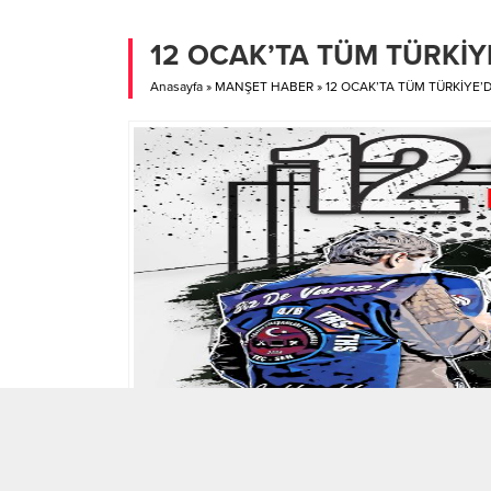
ortaya koyması rica edildi. Delege
seçimleri, sendikanın önümüzdeki
12 OCAK’TA TÜM TÜRKİYE
dönem çalışmalarını şekillendirecek
kararların...
Anasayfa
»
MANŞET HABER
»
12 OCAK’TA TÜM TÜRKİYE’D