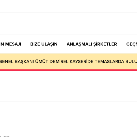
IN MESAJI
BİZE ULAŞIN
ANLAŞMALI ŞİRKETLER
GEÇ
nen Sendika Aidatının İade Başvuru Evrakları