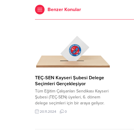
Benzer Konular
TEÇ-SEN Kayseri Şubesi Delege
Seçimleri Gerçekleşiyor
Tüm Eğitim Çalışanları Sendikası Kayseri
Şubesi (TEÇ-SEN) üyeleri, 6. dönem
delege seçimleri için bir araya geliyor.
Seçimler, 23 Kasım 2024 Cumartesi günü
20.11.2024
0
sendika binasında gerçekleştirilecek.
Sendika yönetiminden yapılan
açıklamada, tüm üyelerin bu önemli
süreçte katılım sağlaması ve iradelerini