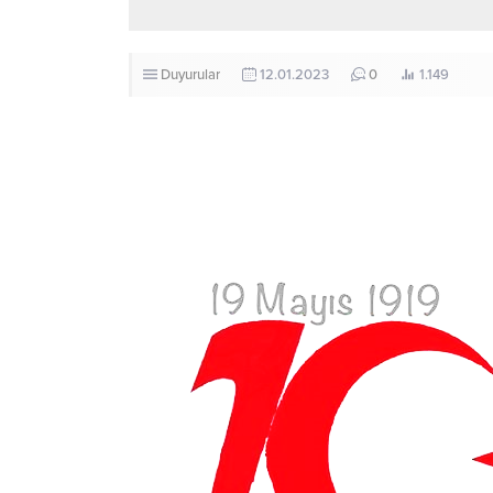
Duyurular
12.01.2023
0
1.149