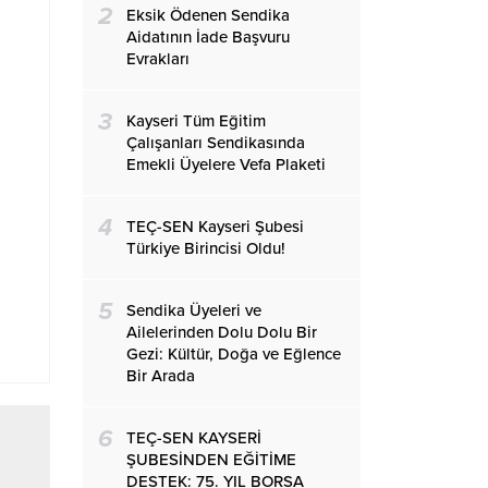
2
Eksik Ödenen Sendika
Aidatının İade Başvuru
Evrakları
3
Kayseri Tüm Eğitim
Çalışanları Sendikasında
Emekli Üyelere Vefa Plaketi
4
TEÇ-SEN Kayseri Şubesi
Türkiye Birincisi Oldu!
5
Sendika Üyeleri ve
Ailelerinden Dolu Dolu Bir
Gezi: Kültür, Doğa ve Eğlence
Bir Arada
6
TEÇ-SEN KAYSERİ
ŞUBESİNDEN EĞİTİME
DESTEK: 75. YIL BORSA