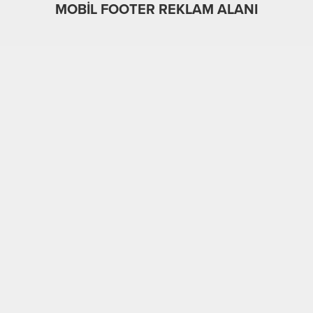
MOBİL FOOTER REKLAM ALANI
MOBİL REKLAM ALANI
Genel
MANŞET HABER
06.03.2025
0
773
A
A
+
-
Dünyayı her zaman güzelleştiren ve yaşanabilir hale