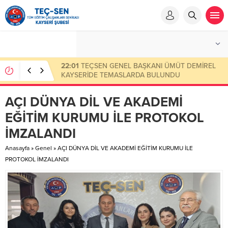
23:50
Eksik Ödenen Sendika Aidatının İade
Başvuru Evrakları
AÇI DÜNYA DİL VE AKADEMİ
EĞİTİM KURUMU İLE PROTOKOL
İMZALANDI
Anasayfa
»
Genel
»
AÇI DÜNYA DİL VE AKADEMİ EĞİTİM KURUMU İLE
PROTOKOL İMZALANDI