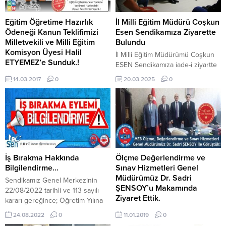
Eğitim Öğretime Hazırlık
İl Milli Eğitim Müdürü Coşkun
Ödeneği Kanun Teklifimizi
Esen Sendikamıza Ziyarette
Milletvekili ve Milli Eğitim
Bulundu
Komisyon Üyesi Halil
İl Milli Eğitim Müdürümü Coşkun
ETYEMEZ’e Sunduk.!
ESEN Sendikamıza iade-i ziyartte
TBMM Milletvekili ve Milli Eğitim
bulundu. Ziyarette, TEÇ-SEN
14.03.2017
0
20.03.2025
0
Komisyon Üyesi Halil ETYEMEZ
Kayseri Şube Başkanı Ferhat
ile görüştük. Eğitim Çalışanlarının
YILMAZ ve Yönetim Kurulu
Tümünün Eğitim Öğretime
Üyerleriyle bir araya gelerek
Hazırlık Ödeneği Ödenmesi
sohbet etti.
Hakkındaki Kanun Teklifimizi
Sunduk.! EĞİTİM ÖĞRETİME
HAZIRLIK ÖDENEĞİ SORUNU :
Milli Eğitim Bakanlığında görev
İş Bırakma Hakkında
Ölçme Değerlendirme ve
yapan Öğretmenlere “Eğitim
Bilgilendirme…
Sınav Hizmetleri Genel
Öğretime Hazırlık Ödeneği” adı
Müdürümüz Dr. Sadri
Sendikamız Genel Merkezinin
altında her yıl öğretim yılı başında
ŞENSOY’u Makamında
22/08/2022 tarihli ve 113 sayılı
ödenek verilmektedir. Oysaki;
Ziyaret Ettik.
kararı gereğince; Öğretim Yılına
yaz...
Hazırlık Ödeneğinin, Eğitim
Genel Başkanımız Ümit DEMİREL
24.08.2022
0
11.01.2019
0
Çalışanlarının Tümüne Verilmesi
Genel Sekreterimiz S. Burçin