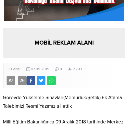
MOBİL REKLAM ALANI
Genel
07.05.2019
0
2.793
A
A
+
-
Görevde Yükselme Sınavları(Memurluk/Şeflik) Ek Atama
Talebimizi Resmi Yazımızla İlettik
Milli Eğitim Bakanlığınca 09 Aralık 2018 tarihinde Merkez