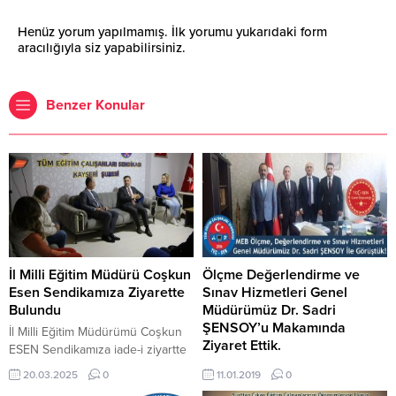
Henüz yorum yapılmamış. İlk yorumu yukarıdaki form
aracılığıyla siz yapabilirsiniz.
Benzer Konular
İl Milli Eğitim Müdürü Coşkun
Ölçme Değerlendirme ve
Esen Sendikamıza Ziyarette
Sınav Hizmetleri Genel
Bulundu
Müdürümüz Dr. Sadri
ŞENSOY’u Makamında
İl Milli Eğitim Müdürümü Coşkun
Ziyaret Ettik.
ESEN Sendikamıza iade-i ziyartte
bulundu. Ziyarette, TEÇ-SEN
Genel Başkanımız Ümit DEMİREL
20.03.2025
0
11.01.2019
0
Kayseri Şube Başkanı Ferhat
Genel Sekreterimiz S. Burçin