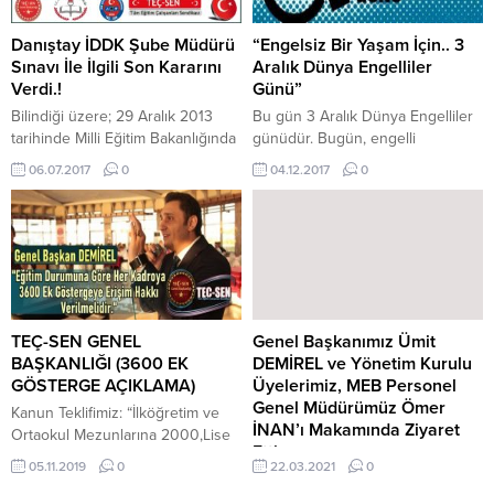
düzenleme maalesef şef eğitim
çalışanları açısından mağduriyet
Danıştay İDDK Şube Müdürü
“Engelsiz Bir Yaşam İçin.. 3
oluşturmuştur. Şöyle ki; unvanlar
Sınavı İle İlgili Son Kararını
Aralık Dünya Engelliler
arasındaki hiyerarşik...
Verdi.!
Günü”
Bilindiği üzere; 29 Aralık 2013
Bu gün 3 Aralık Dünya Engelliler
tarihinde Milli Eğitim Bakanlığında
günüdür. Bugün, engelli
boş bulunan toplam 1709 Adet
vatandaşlarımızın ve eğitim
06.07.2017
0
04.12.2017
0
Şube Müdürlüğü kadrosu için
çalışanlarının sorunlarının
yapılan sınava katılan adayların
gündeme getirilmesi, sorunlarının
“Yazılı Sınavı 70 ve üzeri Olanlar”
çözümü ve tüm vatandaşlarımızın
başarı sayılmış ve başarılı olan
bu konuda duyarlılığının artırılması
adaylar Milli Eğitim Bakanlığınca
bakımından büyük önem
“Sözlü Sınava” alınmıştır. Şube
taşımaktadır. Son yıllarda engelli
Müdürlüğü Sınavına giren ve
vatandaşlarımız içerisinden
yazılı sınavdan 70 puan ve...
merkezi sınavlarla kamuda engelli
TEÇ-SEN GENEL
Genel Başkanımız Ümit
personel istihdamı hız
BAŞKANLIĞI (3600 EK
DEMİREL ve Yönetim Kurulu
kazanmıştır. Bu durum sevindirici
GÖSTERGE AÇIKLAMA)
Üyelerimiz, MEB Personel
olmakla birlikte, özellikle engelli
Genel Müdürümüz Ömer
Kanun Teklifimiz: “İlköğretim ve
eğitim...
İNAN’ı Makamında Ziyaret
Ortaokul Mezunlarına 2000,Lise
Etti.
ve Dengi Okul Mezunlarına 2200,
05.11.2019
0
22.03.2021
0
Ön Lisans Mezunlarına 3000 ve
Teç-Sen Genel Başkanı Ümit