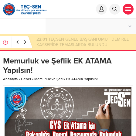
23:50
Eksik Ödenen Sendika Aidatının İade
Başvuru Evrakları
Memurluk ve Şeflik EK ATAMA
Yapılsın!
Anasayfa
»
Genel
»
Memurluk ve Şeflik EK ATAMA Yapılsın!