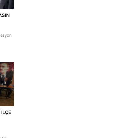
ASIN
lasyon
i
Şube
na şu
Aralık
 İLÇE