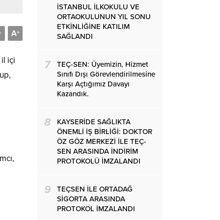
İSTANBUL İLKOKULU VE
ORTAOKULUNUN YIL SONU
ETKİNLİĞİNE KATILIM
A
-
+
SAĞLANDI
l içi
7
TEÇ-SEN: Üyemizin, Hizmet
Sınıfı Dışı Görevlendirilmesine
lup,
Karşı Açtığımız Davayı
Kazandık.
8
KAYSERİDE SAĞLIKTA
ÖNEMLİ İŞ BİRLİĞİ: DOKTOR
ÖZ GÖZ MERKEZİ İLE TEÇ-
SEN ARASINDA İNDİRİM
mcı,
PROTOKOLÜ İMZALANDI
9
TEÇSEN İLE ORTADAĞ
SİGORTA ARASINDA
PROTOKOL İMZALANDI