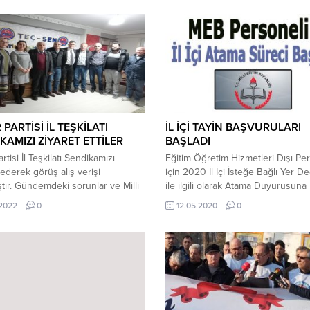
 PARTİSİ İL TEŞKİLATI
İL İÇİ TAYİN BAŞVURULARI
KAMIZI ZİYARET ETTİLER
BAŞLADI
rtisi İl Teşkilatı Sendikamızı
Eğitim Öğretim Hizmetleri Dışı Pe
 ederek görüş alış verişi
için 2020 İl İçi İsteğe Bağlı Yer Değ
ştır. Gündemdeki sorunlar ve Milli
ile ilgili olarak Atama Duyurusuna
Çalışanlarının sorunları hakkında
ulaşmak için tıklayınız. Tercih Edil
.2022
0
12.05.2020
0
ilmiştir.
Kurumlar Listesine ulaşmak için tık
Başvuru Formuna ulaşmak için tıkl