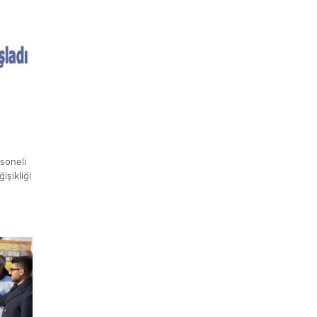
rsoneli
işikliği
ebilecek
layınız.
ayınız.