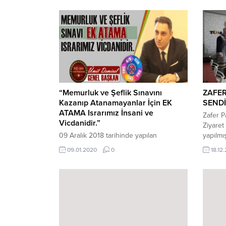
“Memurluk ve Şeflik Sınavını
ZAFER
Kazanıp Atanamayanlar İçin EK
SENDİ
ATAMA Israrımız İnsani ve
Zafer Pa
Vicdanidir.”
Ziyaret
09 Aralık 2018 tarihinde yapılan
yapılmı
Memurluk ve Şeflik Yazılı ve Sözlü
Eğitim 
09.01.2020
0
18.12
Sınavını kazanan ancak çeşitli nedenlerle
bilgi ver
atanamayan eğitim çalışanlarının ilan
edilen ve hala boş olan kadrolara
atanabilmeleri için Milli Eğitim
Bakanlığınca EK ATAMA sürecinin
başlatılması sendikamızın talebidir.
Memurluk için ilan edilen boş kadro