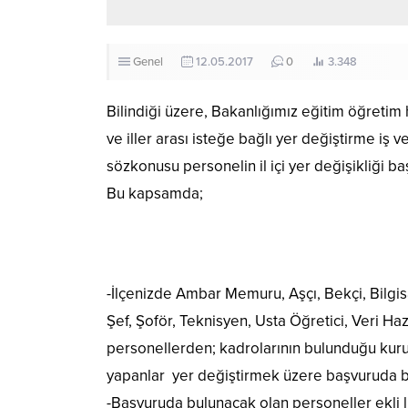
Genel
12.05.2017
0
3.348
Bilindiği üzere, Bakanlığımız eğitim öğretim h
ve iller arası isteğe bağlı yer değiştirme iş
sözkonusu personelin il içi yer değişikliği ba
Bu kapsamda;
-İlçenizde Ambar Memuru, Aşçı, Bekçi, Bilgis
Şef, Şoför, Teknisyen, Usta Öğretici, Veri H
personellerden; kadrolarının bulunduğu kurumd
yapanlar yer değiştirmek üzere başvuruda b
-Başvuruda bulunacak olan personeller ekli l