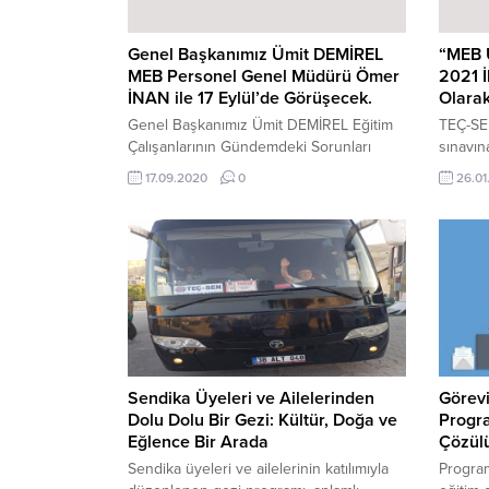
sayısı : 3.490 Ataması Yapılmayan Boş
Memurluk...
Genel Başkanımız Ümit DEMİREL
“MEB U
MEB Personel Genel Müdürü Ömer
2021 İ
İNAN ile 17 Eylül’de Görüşecek.
Olarak
Genel Başkanımız Ümit DEMİREL Eğitim
TEÇ-SEN
Çalışanlarının Gündemdeki Sorunları
sınavın
Görüşmek İçin 17 Eylül 2020 Perşembe
çalışan
17.09.2020
0
26.01
Saat 15:30’da Milli Eğitim Bakanlığı
olduğu 
Personel Genel Müdürü Sayın Ömer
sahiple
İNAN ile Bir Araya Gelecektir,
önünde 
yapma g
üzere s
Unvan D
2020tar
Sendika Üyeleri ve Ailelerinden
Görevi
Dolu Dolu Bir Gezi: Kültür, Doğa ve
Progra
Eğlence Bir Arada
Çözülü
Sendika üyeleri ve ailelerinin katılımıyla
Progra