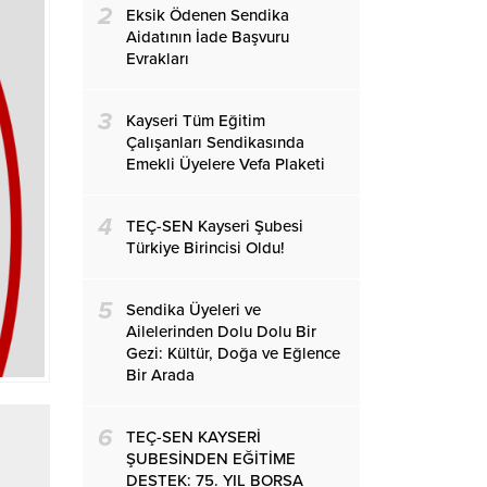
2
Eksik Ödenen Sendika
Aidatının İade Başvuru
Evrakları
3
Kayseri Tüm Eğitim
Çalışanları Sendikasında
Emekli Üyelere Vefa Plaketi
4
TEÇ-SEN Kayseri Şubesi
Türkiye Birincisi Oldu!
5
Sendika Üyeleri ve
Ailelerinden Dolu Dolu Bir
Gezi: Kültür, Doğa ve Eğlence
Bir Arada
6
TEÇ-SEN KAYSERİ
ŞUBESİNDEN EĞİTİME
DESTEK: 75. YIL BORSA