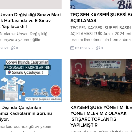
nvan Değişikliği Sınavı Mart
TEÇ SEN KAYSERİ ŞUBESİ B
lk Haftasında ve E-Sınav
AÇIKLAMASI
 Yapılacaktır!”
TEÇ SEN KAYSERİ ŞUBESİ BASIN
 olarak; Unvan Değişikliği
AÇIKLAMASI TUİK Aralık 2024 enf
a başvuru yapan eğitim
oranını ilan etmesinin hem ardına
larını bilgilendirmek ve her zaman
kamuoyuna açıklama yapma gereğ
.2021
0
03.01.2025
0
gibi emeği olmadığı halde başarıyı
duyan Kayseri TEÇ SEN Şubesi, 
nmek isteyen sendikaları da göz
Başkanı Ferhat YILMAZ tarafından
tutarak konuyla ilgili açıklama
Cumhuriyet Meydanında kamuoyu
ereği hasıl olmuştur. Bilindiği
şekilde seslendi: TÜİK tarafından 
on 12 yılda 1 defa yapılan MEB
ayı enflasyonu açıklandı ve kamu
eğişikliği Sınavı 06 Aralık
çalışanlarının 2025 yılı ilk altı aylık
ihinde yapılacaktı. Ancak...
dönemi...
 Dışında Çalıştırılan
KAYSERİ ŞUBE YÖNETİMİ İLE
mcı Kadrolarının Sorunu
YÖNETİMLERİMİZ OLARAK
yor.
İSTİŞARE TOPLANTISI
YAPILMIŞTIR
mcı kadrosunda görev yapan