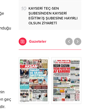
10
KAYSERİ TEÇ-SEN
eğe
ŞUBESİNDEN KAYSERİ
EĞİTİM İŞ ŞUBESİNE HAYIRLI
OLSUN ZİYARETİ
unduğu
Gazeteler
nin
en geç
ir.