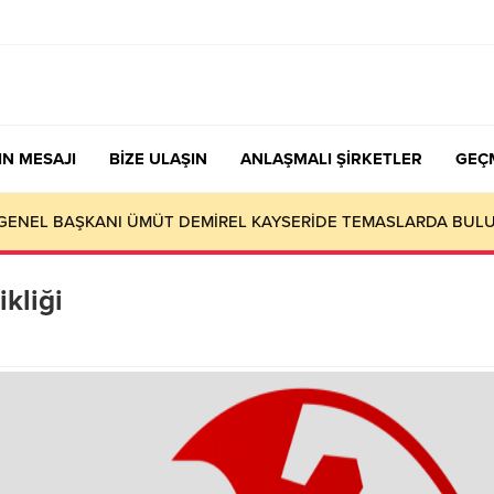
IN MESAJI
BİZE ULAŞIN
ANLAŞMALI ŞİRKETLER
GEÇ
nen Sendika Aidatının İade Başvuru Evrakları
ikliği