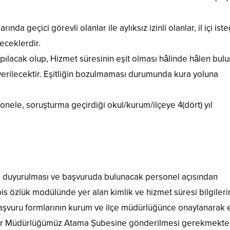
da geçici görevli olanlar ile aylıksız izinli olanlar, il içi ist
eceklerdir.
pılacak olup, Hizmet süresinin eşit olması hâlinde hâlen bul
verilecektir. Eşitliğin bozulmaması durumunda kura yoluna
nele, soruşturma geçirdiği okul/kurum/ilçeye 4(dört) yıl
 duyurulması ve başvuruda bulunacak personel açısından
özlük modülünde yer alan kimlik ve hizmet süresi bilgileri
şvuru formlarının kurum ve ilçe müdürlüğünce onaylanarak 
dar Müdürlüğümüz Atama Şubesine gönderilmesi gerekmekted