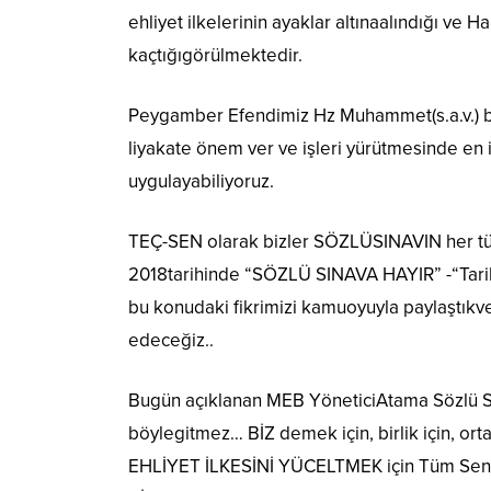
ehliyet ilkelerinin ayaklar altınaalındığı ve H
kaçtığıgörülmektedir.
Peygamber Efendimiz Hz Muhammet(s.a.v.) bir 
liyakate önem ver ve işleri yürütmesinde en 
uygulayabiliyoruz.
TEÇ-SEN olarak bizler SÖZLÜSINAVIN her türl
2018tarihinde “SÖZLÜ SINAVA HAYIR” -“Tarih
bu konudaki fikrimizi kamuoyuyla paylaştık
edeceğiz..
Bugün açıklanan MEB YöneticiAtama Sözlü Sın
böylegitmez… BİZ demek için, birlik için, or
EHLİYET İLKESİNİ YÜCELTMEK için Tüm Sendi