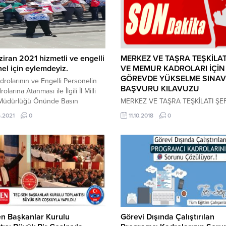
iran 2021 hizmetli ve engelli
MERKEZ VE TAŞRA TEŞKİLAT
el için eylemdeyiz.
VE MEMUR KADROLARI İÇİN
GÖREVDE YÜKSELME SINAV
rolarının ve Engelli Personelin
BAŞVURU KILAVUZU
olarına Atanması ile İlgili İl Milli
 Müdürlüğü Önünde Basın
MERKEZ VE TAŞRA TEŞKİLATI ŞE
ası Yapılmıştır. HABER VİDEO
MEMUR KADROLARI İÇİN GÖRE
.2021
0
11.10.2018
0
YÜKSELME SINAVI BAŞVURU KI
İÇİN TIKLAYINIZ NOT: YÖNETİM
İNSAN İLİŞKİLERİ, YÖNETİMDE LİD
YÖNETİMDE ETİK KONULARINDA
MEMURLUK SINAVINA GİRECEKL
SORUMLU DEĞİLDİR. YENİ GİRE
KONULAR: DİSİPLİN AMİRLERİ
YÖNETMELİĞİ, ADAY MEMURLAR
YETİŞTİRİLMESİ YÖNETMELİĞİ,
ÖĞRETMEN ATAMA YÖNETMELİĞİ
n Başkanlar Kurulu
Görevi Dışında Çalıştırılan
MERKEZ TEŞKİLATI İMZA YETKİLE