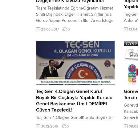
Değiştirme Kılavuzu Yayınlandı
Toplan
Yapıldı
Taşra Teşkilatında Eğitim-Öğretim Hizmet
Sınıfı Dışındaki Diğer Hizmet Sınıflarında
Teç-Sen
Görev Yapan Personelin İller Arası İsteğe
Ankara’
Bağlı Yer Değiştirme Kılavuzu
gerçekl
23.06.2017
0
13.04
yılında
Çalışan
maddesi
tümüne
çalışan
hazırlı
çalışan
yönetme
Teç-Sen 4.Olağan Genel Kurul
Görev
Büyük Bir Coşkuyla Yapıldı. Kurucu
Tercih
Genel Başkanımız Ümit DEMİREL
Görevd
Güven Tazeledi.!
Kalacak
Teç-Sen 4.Olağan GenelKurulu Büyük Bir
Sınavı 
Coşkuyla Tamamlandı. Kurucu Genel
tekrar 
30.12.2016
0
08.03
Başkanımız Ümit DEMİRELGüven
MEB’e r
Tazeledi. Teç-Sen 4.Olağan GenelKurulu