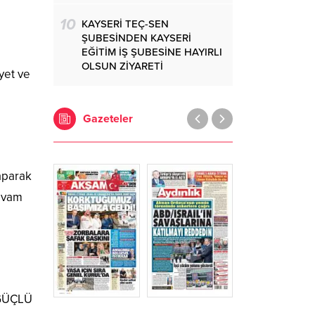
10
KAYSERİ TEÇ-SEN
ŞUBESİNDEN KAYSERİ
EĞİTİM İŞ ŞUBESİNE HAYIRLI
OLSUN ZİYARETİ
yet ve
Gazeteler
aparak
devam
 GÜÇLÜ