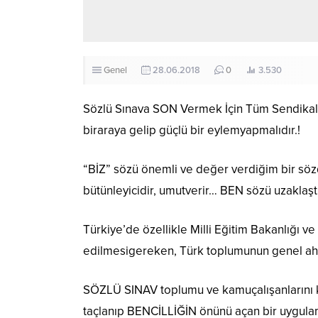
Genel
28.06.2018
0
3.530
Sözlü Sınava SON Vermek İçin Tüm Sendikala
biraraya gelip güçlü bir eylemyapmalıdır.!
“BİZ” sözü önemli ve değer verdiğim bir sözd
bütünleyicidir, umutverir… BEN sözü uzaklaştı
Türkiye’de özellikle Milli Eğitim Bakanlığı
edilmesigereken, Türk toplumunun
genel ah
SÖZLÜ SINAV toplumu ve kamuçalışanlarını ku
taçlanıp BENCİLLİĞİN önünü açan bir uygula