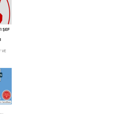
I ŞEF
I
F VE
VDE
LAVUZU
DE
ERLİK,
N
ER
N
IN
,
Rİ