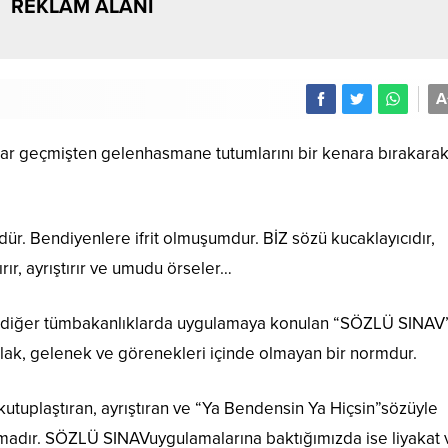
REKLAM ALANI
A
r geçmişten gelenhasmane tutumlarını bir kenara bırakara
ür. Bendiyenlere ifrit olmuşumdur. BİZ sözü kucaklayıcıdır,
rır, ayrıştırır ve umudu örseler…
 ve diğer tümbakanlıklarda uygulamaya konulan “SÖZLÜ SINAV” 
lak, gelenek ve görenekleri içinde olmayan bir normdur.
tuplaştıran, ayrıştıran ve “Ya Bendensin Ya Hiçsin”sözüyle
madır. SÖZLÜ SINAVuygulamalarına baktığımızda ise liyakat 