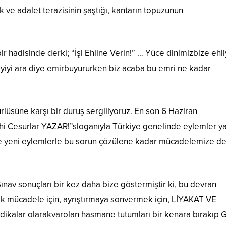
ak ve adalet terazisinin şaştığı, kantarın topuzunun
hadisinde derki; “İşi Ehline Verin!” … Yüce dinimizbize ehli
iyiyi ara diye emirbuyururken biz acaba bu emri ne kadar
üsüne karşı bir duruş sergiliyoruz. En son 6 Haziran
i Cesurlar YAZAR!”sloganıyla Türkiye genelinde eylemler y
ve yeni eylemlerle bu sorun çözülene kadar mücadelemize 
av sonuçları bir kez daha bize göstermiştir ki, bu devran
tak mücadele için, ayrıştırmaya sonvermek için, LİYAKAT VE
kalar olarakvarolan hasmane tutumları bir kenara bırakıp