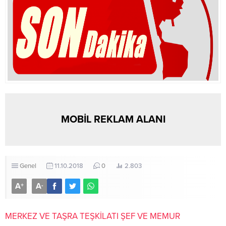
MOBİL REKLAM ALANI
Genel
11.10.2018
0
2.803
A
A
+
-
MERKEZ VE TAŞRA TEŞKİLATI ŞEF VE MEMUR