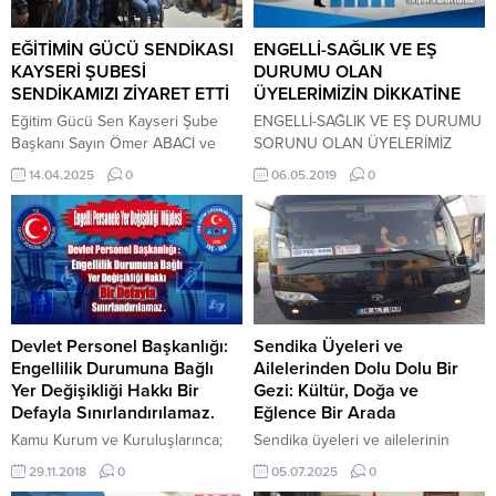
Milli Eğitim Müdürü Coşkun Esen’i
görüşme sonucunda uzun
ziyaret ettik. Ziyaret sırasında
yıllardır eğitim çalışanları
Kayseri’deki eğitim çalışmaları,
tarafından beklenen Unvan
EĞİTİMİN GÜCÜ SENDİKASI
ENGELLİ-SAĞLIK VE EŞ
karşılaşılan sorunlar ve çözüm
Değişikliği Sınavının (Teknik
KAYSERİ ŞUBESİ
DURUMU OLAN
önerileri üzerinde...
Kadro) 2020 Mayıs ayında
SENDİKAMIZI ZİYARET ETTİ
ÜYELERİMİZİN DİKKATİNE
yapılacağı ile...
Eğitim Gücü Sen Kayseri Şube
ENGELLİ-SAĞLIK VE EŞ DURUMU
Başkanı Sayın Ömer ABACI ve
SORUNU OLAN ÜYELERİMİZ
yönetim kurulu üyeleri sendika
BULUNDUKLARI İLDE
14.04.2025
0
06.05.2019
0
büromuzu ziyaret etmişlerdir.
KALMALARI İÇİN HAZIRLANMIŞ
Eğitim ve eğitim çalışanları
OLAN DİLEKÇE ÖRNEKLERİ
minvalinde sohbet edilmiştir.
YAZIMIZ EKİNDE YAYINLANMIŞ
Kendilerine nazik ziyaretleri ve
OLUP, DİLEKÇELERİ
hoş sohbetleri için teşekkür
DOLDURARAK BULUNDUKLARI
ediyoruz.
KURUMA VERMELERİ
GEREKMEKTEDİR. DİLEKÇE
ÖRNEKLERİ İÇİN TIKLAYINIZ
Devlet Personel Başkanlığı:
Sendika Üyeleri ve
Engellilik Durumuna Bağlı
Ailelerinden Dolu Dolu Bir
Yer Değişikliği Hakkı Bir
Gezi: Kültür, Doğa ve
Defayla Sınırlandırılamaz.
Eğlence Bir Arada
Kamu Kurum ve Kuruluşlarınca;
Sendika üyeleri ve ailelerinin
engellilik durumundan
katılımıyla düzenlenen gezi
29.11.2018
0
05.07.2025
0
kaynaklanan gerekçelere dayalı
programı, anlamlı duraklar ve