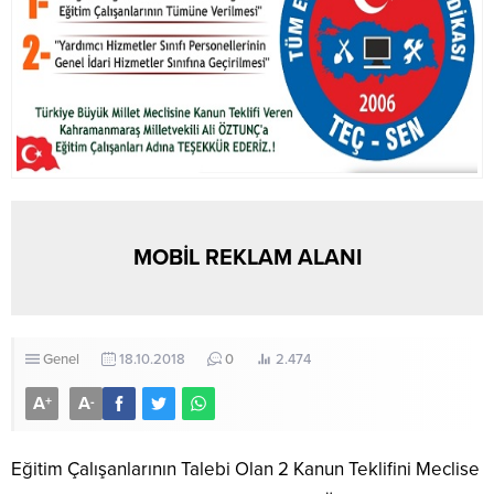
MOBİL REKLAM ALANI
Genel
18.10.2018
0
2.474
A
A
+
-
Eğitim Çalışanlarının Talebi Olan 2 Kanun Teklifini Meclise