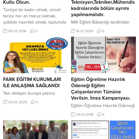
Kutlu Olsun.
Teknisyen,Tekniker,Mühendis
kadrolarında bölüm ayrımı
Türkiye’de kadın olmak, cinsel
yapılmamalıdır.
tacize her an maruz kalmak,
şiddete hazırlıklı olmak, toplumda
Milli Eğitim Bakanlığı tarafından
ikinci sınıf insan olmak olarak
2020 Mayıs ayında Unvan
08.03.2018
0
16.01.2020
0
algılanmaktadır. Oysaki, kadın
Değişikliği Sınavı yapılması
veya erkek olmadan insan
planlanmaktadır. Daha önce
olunmayacağını, medeni ve uygar
yapılan unvan değişikliği
toplumun asli unsurunun tüm
sınavlarında teknisyen, tekniker
fertleri cinsiyetiyle, diniyle, diliyle,
ve mühendis kadrolarında bölüm
ırkıyla ayırt etmeden insan olarak
mezuniyetleri aranmış ve
değerlendirmek gerektiğini
mezuniyetine göre bu unvanlara
hepimiz bilmekteyiz. Çalışma
sahip olup istenilen bölüm
FARK EĞİTİM KURUMLARI
Eğitim Öğretime Hazırlık
Hayatında kadınlarımızın sayısı...
mezunu olunmadığı için birçok
İLE ANLAŞMA SAĞLANDI
Ödeneği Eğitim
eğitim çalışanı başvuru
Çalışanlarının Tümüne
Yazı detayını buraya yazınız
yapamamıştır. Eğitimlerini
Verilsin. İmza Kampanyası.
24.02.2025
0
mühendis, tekniker ve teknisyen
Eğitim Öğretime Hazırlık Ödeneği
unvanı alarak...
Eğitim Çalışanlarının Tümüne
29.01.2018
0
Verilsin. İmza Kampanyası. Milli
Eğitim Bakanlığında Eğitim
Hizmetleri Sınıfında görev yapan
öğretmenlere her yıl ödenen