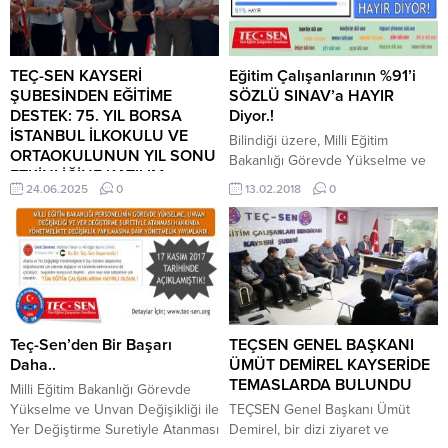
“Eğitim Öğretime Hazırlık
Ödeneği”nin eğitim çalışanlarının
tümüne verilmesi ile ilgili Kanun
Teklifinin Yasalaşması için Türkiye
TEÇ-SEN KAYSERİ
Eğitim Çalışanlarının %91’i
Genelinde İmza Kampanyası
ŞUBESİNDEN EĞİTİME
SÖZLÜ SINAV’a HAYIR
Planlanmıştır. Söz Konusu imza
DESTEK: 75. YIL BORSA
Diyor.!
kampanyasına “ÜYE OLSUN
İSTANBUL İLKOKULU VE
Bilindiği üzere, Milli Eğitim
veya...
ORTAOKULUNUN YIL SONU
Bakanlığı Görevde Yükselme ve
ETKİNLİĞİNE KATILIM
Unvan Değişikliği ile Yer
24.06.2025
0
13.02.2018
0
SAĞLANDI
Değiştirme Yönetmeliğinde
Kayseri’de eğitim camiası yıl
değişiklik yapmış ve şef, hizmetli,
sonunu coşkulu bir etkinlikle
memur, şoför, teknisyen, tekniker,
kutladı. 75. Yıl Borsa İstanbul
bekçi, aşçı, mimar,mühendis gibi
İlkokulu ve Ortaokulu tarafından
milli eğitim bakanlığındaki tüm
düzenlenen yıl sonu etkinlik
kadrolara “SÖZLÜ SINAV”
programı, öğrenci, öğretmen ve
getirilmişti. Teç-Sen- Tüm Eğitim
velilerin yoğun katılımıyla
Çalışanları Sendikası olarak Milli
Teç-Sen’den Bir Başarı
TEÇSEN GENEL BAŞKANI
gerçekleşti. Etkinliğe TEÇ-SEN
Eğitim Bakanlığının söz konusu
Daha..
ÜMÜT DEMİREL KAYSERİDE
(Tüm Eğitim Çalışanları Sendikası)
yönetmeliğinde yer alan...
TEMASLARDA BULUNDU
Milli Eğitim Bakanlığı Görevde
Kayseri Şubesi de katılarak
Yükselme ve Unvan Değişikliği ile
TEÇSEN Genel Başkanı Ümüt
destek verdi. Program
Yer Değiştirme Suretiyle Atanması
Demirel, bir dizi ziyaret ve
kapsamında öğrenciler, okçuluk