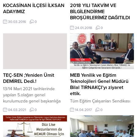
görüşmede şoför kadrosuna
KOCASİNAN İLÇESİ İLKSAN
2018 YILI TAKVİM VE
geçirilecek eğitim çalışanlarında
ADAYIMIZ
BİLGİLENDİRME
aranacak şartların neler olduğu
BROŞÜRLERİMİZ DAĞITILDI
30.03.2016
0
da netleşti. Buna göre; a)Milli...
24.01.2018
0
TEÇ-SEN ;Yeniden Ümit
MEB Yenilik ve Eğitim
DEMİREL Dedi.!
Teknolojileri Genel Müdürü
Bilal TIRNAKÇI’yı ziyaret
13/14 Mart 2021 tarihlerinde
ettik.
yapılan 5.olağan genel
kurulumuzda genel başkanlığa
Tüm Eğitim Çalışanları Sendikası
aday olan Ümit Demirel ve
Genel Başkanı Ümit DEMİREL,
04.03.2021
0
14.04.2017
0
Muhammet Erbek arasında
Genel Sekreteri S.Burçin POYRAZ
yapılan seçimde Ümit Demirel 221
ve Genel Başkan Yardımcısı Ali
oy ile genel başkanlığa yeniden
GÜLER, Milli Eğitim Bakanlığı
seçilmiştir. Birlik ve beraberliğe
Yenilik ve Eğitim Teknolojileri