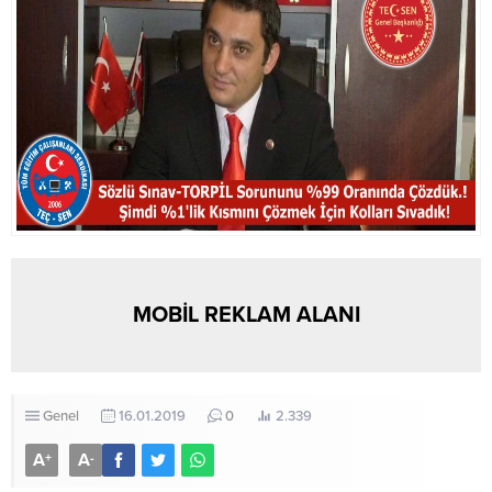
MOBİL REKLAM ALANI
Genel
16.01.2019
0
2.339
A
A
+
-