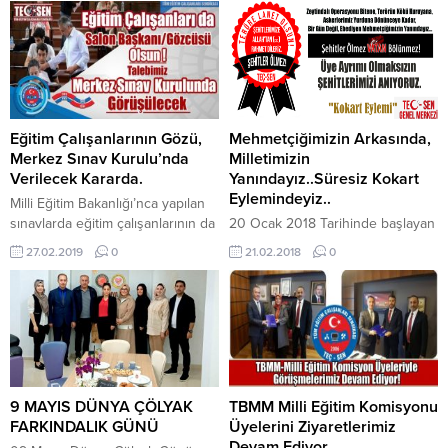
Eğitim Çalışanlarının Gözü,
Mehmetçiğimizin Arkasında,
Merkez Sınav Kurulu’nda
Milletimizin
Verilecek Kararda.
Yanındayız..Süresiz Kokart
Eylemindeyiz..
Milli Eğitim Bakanlığı’nca yapılan
sınavlarda eğitim çalışanlarının da
20 Ocak 2018 Tarihinde başlayan
salon başkanı/gözcüsü olması
Zeytindalı operasyonu ile
27.02.2019
0
21.02.2018
0
yönünde yürüttüğümüz çalışmalar
hedeflenen “Terörün Son
kapsamında geçtiğimiz Ocak ayı
Bulması”, “Sınır Güvenliğinin
içersinde Ölçme Değerlendirme
Sağlanması” ve “Ülkemizde
ve Sınav Hizmetleri Genel
Misafir Olan Suriyelilerin
Müdürü Dr. Sadri ŞENSOY ile
Ülkelerine Dönüşün Sağlanması”
görüşme gerçekleştirmiştik.
konularında Türk Ordumuza
Görüşmede kendisine ÖSYM
Üstün Başarılar Dileriz. Dün
tarafından düzenlenen, KPSS vb
olduğu gibi bugünde TEÇ-SEN –
9 MAYIS DÜNYA ÇÖLYAK
TBMM Milli Eğitim Komisyonu
gibi sınavlar ile tatil dönemlerine
Tüm Eğitim Çalışanları Sendikası
FARKINDALIK GÜNÜ
Üyelerini Ziyaretlerimiz
gelen sınavlarda eğitim
olarak Askerimizin Arkasındayız
Devam Ediyor.