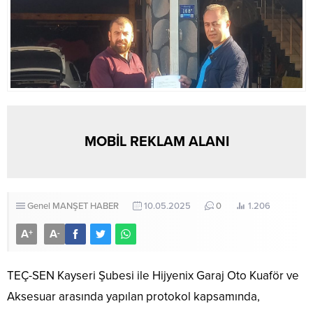
MOBİL REKLAM ALANI
Genel
MANŞET HABER
10.05.2025
0
1.206
A
A
+
-
TEÇ-SEN Kayseri Şubesi ile Hijyenix Garaj Oto Kuaför ve
Aksesuar arasında yapılan protokol kapsamında,