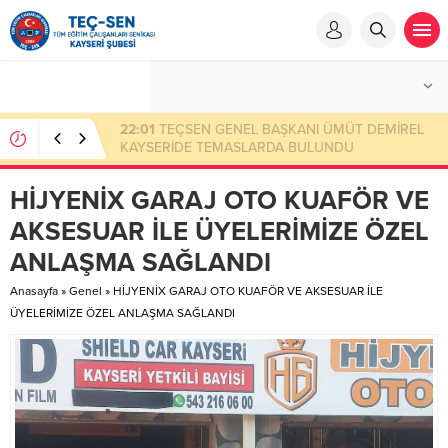
23:50
Eksik Ödenen Sendika Aidatının İade
Başvuru Evrakları
HİJYENİX GARAJ OTO KUAFÖR VE
AKSESUAR İLE ÜYELERİMİZE ÖZEL
ANLAŞMA SAĞLANDI
Anasayfa
»
Genel
»
HİJYENİX GARAJ OTO KUAFÖR VE AKSESUAR İLE
ÜYELERİMİZE ÖZEL ANLAŞMA SAĞLANDI