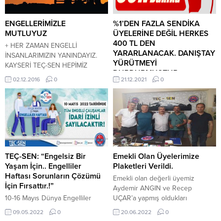
önünde toplanan sendika üyeleri,
Mayıs 2017 tarihleri arasında
ellerindeki pankart ve dövizlerle
alınacaktır. Bu kapsamda;
taleplerini dile getirdi. Burada
-İlçenizde Ambar...
ENGELLERİMİZLE
%1’DEN FAZLA SENDİKA
basın açıklaması yapan TEÇ-SEN
MUTLUYUZ
ÜYELERİNE DEĞİL HERKES
Şube Başkanı Adem Erdoğan,
400 TL DEN
+ HER ZAMAN ENGELLİ
eğitim alanında atılacak adımlar,
YARARLANACAK. DANIŞTAY
İNSANLARIMIZIN YANINDAYIZ.
yapılacak yeni...
YÜRÜTMEYİ
KAYSERİ TEÇ-SEN HEPİMİZ
DURDURMUŞTUR.
BİRLİKTE GÜÇLÜ VE MUTLUYUZ.
02.12.2016
0
21.12.2021
0
yd-karariİndir
TEÇ-SEN: “Engelsiz Bir
Emekli Olan Üyelerimize
Yaşam İçin.. Engelliler
Plaketleri Verildi.
Haftası Sorunların Çözümü
Emekli olan değerli üyemiz
İçin Fırsattır.!”
Aydemir ANGIN ve Recep
10-16 Mayıs Dünya Engelliler
UÇAR’a yapmış oldukları
Haftası TEÇ-SEN: “Engelsiz Bir
hizmetlerden dolayı teşekkür
09.05.2022
0
20.06.2022
0
Yaşam İçin.. Engelliler Haftası
eder. Yeni hayatlarında başarılar