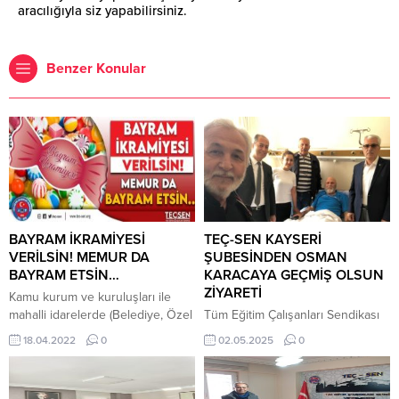
aracılığıyla siz yapabilirsiniz.
Benzer Konular
BAYRAM İKRAMİYESİ
TEÇ-SEN KAYSERİ
VERİLSİN! MEMUR DA
ŞUBESİNDEN OSMAN
BAYRAM ETSİN…
KARACAYA GEÇMİŞ OLSUN
ZİYARETİ
Kamu kurum ve kuruluşları ile
mahalli idarelerde (Belediye, Özel
Tüm Eğitim Çalışanları Sendikası
İdare vb.) görev yapan işçi
(TEÇ-SEN) Kayseri Şubesi, geçmiş
18.04.2022
0
02.05.2025
0
statüsündeçalışanlara, 6772 sayılı
dönemlerde Kayseri İl Milli Eğitim
Kanuna göre her yıl için birer
Müdür Yardımcılığı görevinde
aylık tutarında ilave tediye
bulunan Osman KARACA’yı tedavi