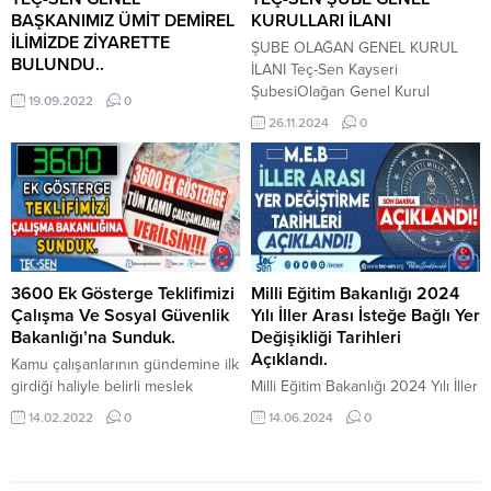
konusu düzenleme sebebiyle
BAŞKANIMIZ ÜMİT DEMİREL
KURULLARI İLANI
mahrum kaldıkları toplu...
İLİMİZDE ZİYARETTE
ŞUBE OLAĞAN GENEL KURUL
BULUNDU..
İLANI Teç-Sen Kayseri
ŞubesiOlağan Genel Kurul
19.09.2022
0
toplantıları 21/12/2024 Cumartesi
26.11.2024
0
günü saat 09.00-12.00 arası
aşağıdakiadreste ve belirtilen
gündemle yapılacaktır.Sahabiye
mahallesi Ahmet Paşa Cad. Bor
Sk.Beyaz Plaza 2-304 Kocasinan /
KAYSERİÇoğunluk sağlanamadığı
takdirde ikinci toplantı aynı gün
14.00-17.00 saatleriarasında aynı
3600 Ek Gösterge Teklifimizi
Milli Eğitim Bakanlığı 2024
yerde yapılacaktır.Bütün
Çalışma Ve Sosyal Güvenlik
Yılı İller Arası İsteğe Bağlı Yer
üyelerimize ve şube genel kurul
Bakanlığı’na Sunduk.
Değişikliği Tarihleri
delegelerine...
Açıklandı.
Kamu çalışanlarının gündemine ilk
girdiği haliyle belirli meslek
Milli Eğitim Bakanlığı 2024 Yılı İller
gruplarına verileceği söylenen
Arası İsteğe Bağlı Yer Değişikliği
14.02.2022
0
14.06.2024
0
3600 ek göstergenin söylenildiği
Tarihleri Açıklandı. Yer Değiştirme
şekilde hayata geçirilmesi
Başvuruları 28 Haziran-10
durumunda kamu personelleri
Temmuz 2024 Tarihleri Arasında