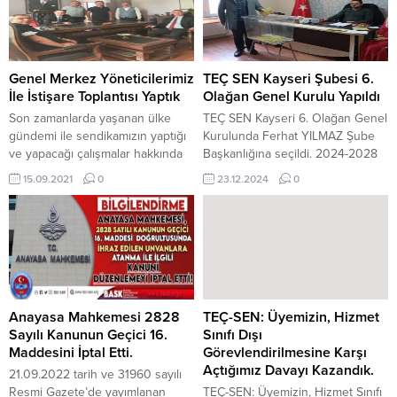
ödemesi yapılmaktaolup, ayrıca
gördüğü hastanede ziyaret
ilave tediyelerden ayrı olarak, her
ederek geçmiş olsun dileklerini
yıl için her biri bir aylık tutarını
iletti. Ziyarette, TEÇ-SEN Kayseri
geçmemek üzere toplu
Şube Başkanı ve ziyaret heyeti,
işsözleşmeleri ile en çok iki...
Osman KARACA’nın sağlık
Genel Merkez Yöneticilerimiz
TEÇ SEN Kayseri Şubesi 6.
durumu hakkında bilgi aldı ve
İle İstişare Toplantısı Yaptık
Olağan Genel Kurulu Yapıldı
moral desteğinde bulundu. Eğitim
Son zamanlarda yaşanan ülke
TEÇ SEN Kayseri 6. Olağan Genel
camiasının sevilen...
gündemi ile sendikamızın yaptığı
Kurulunda Ferhat YILMAZ Şube
ve yapacağı çalışmalar hakkında
Başkanlığına seçildi. 2024-2028
istişare toplantısı yapılmıştır.
Döneminde Ferhat YILMAZ
15.09.2021
0
23.12.2024
0
başkanlığında Muammer YILMAZ,
Adem ERDOĞAN, Mehmet
DENİZ, İrfan DURMUŞ, Suna
GÜNAYDIN, Mustafa ÖZDEMİR
yönetim kuruluna seçilmiştir.
Anayasa Mahkemesi 2828
TEÇ-SEN: Üyemizin, Hizmet
Sayılı Kanunun Geçici 16.
Sınıfı Dışı
Maddesini İptal Etti.
Görevlendirilmesine Karşı
Açtığımız Davayı Kazandık.
21.09.2022 tarih ve 31960 sayılı
Resmi Gazete’de yayımlanan
TEÇ-SEN: Üyemizin, Hizmet Sınıfı